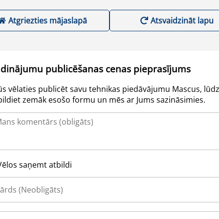
Atgriezties mājaslapā
Atsvaidzināt lapu
udinājumu publicēšanas cenas pieprasījums
Jūs vēlaties publicēt savu tehnikas piedāvājumu Mascus, lūdz
pildiet zemāk esošo formu un mēs ar Jums sazināsimies.
Vēlos saņemt atbildi