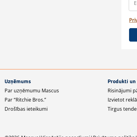
Pri
Uzņēmums
Produkti un
Par uzņēmumu Mascus
Risinājumi p
Par “Ritchie Bros.”
Izvietot rek
Drošības ieteikumi
Tirgus tende