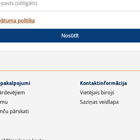
vātuma politika
Nosūtīt
 pakalpojumi
Kontaktinformācija
ārdevējiem
Vietējais birojs
lāmu
Saziņas veidlapa
nču pārskati