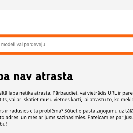
pa nav atrasta
ītā lapa netika atrasta. Pārbaudiet, vai vietrādis URL ir pare
īts, vai arī skatiet mūsu vietnes karti, lai atrastu to, ko meklē
ms ir radusies cita problēma? Sūtiet e-pasta ziņojumu uz tāl
to adresi un mēs ar jums sazināsimies. Pateicamies par Jūs
ību!