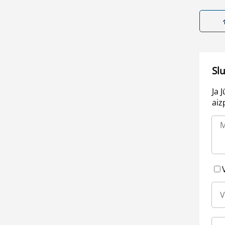
Sl
Ja 
aiz