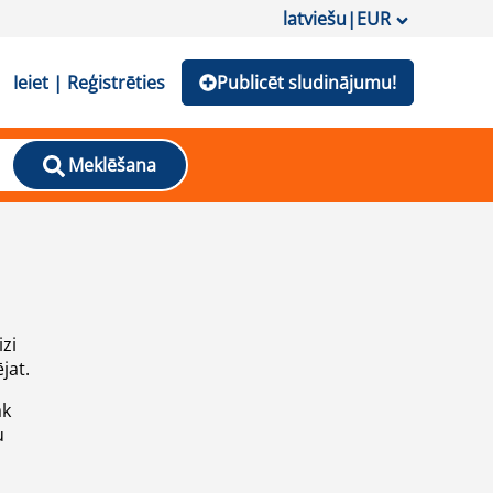
latviešu
|
EUR
Ieiet | Reģistrēties
Publicēt sludinājumu!
Meklēšana
izi
jat.
āk
u