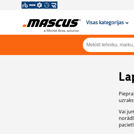
Visas kategorijas
La
Piepras
uzrakst
Vai ju
norādī
paciet