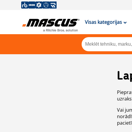
Visas kategorijas
La
Piepras
uzrakst
Vai ju
norādī
paciet