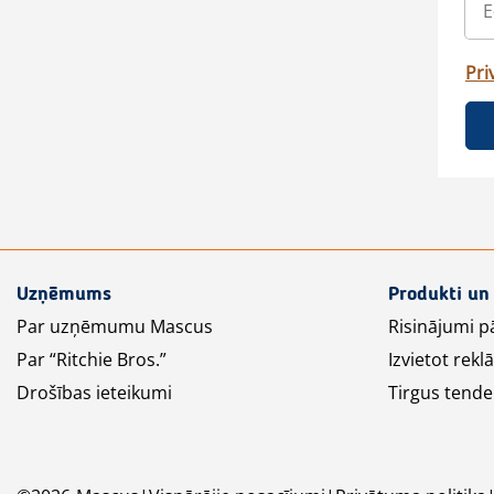
Pri
Uzņēmums
Produkti un
Par uzņēmumu Mascus
Risinājumi p
Par “Ritchie Bros.”
Izvietot rek
Drošības ieteikumi
Tirgus tende