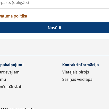
vātuma politika
Nosūtīt
 pakalpojumi
Kontaktinformācija
ārdevējiem
Vietējais birojs
lāmu
Saziņas veidlapa
nču pārskati