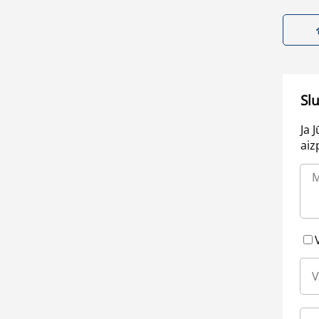
Sl
Ja 
aiz