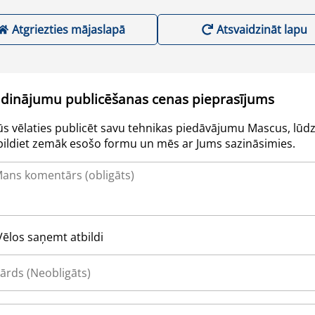
Atgriezties mājaslapā
Atsvaidzināt lapu
udinājumu publicēšanas cenas pieprasījums
Jūs vēlaties publicēt savu tehnikas piedāvājumu Mascus, lūdz
pildiet zemāk esošo formu un mēs ar Jums sazināsimies.
Vēlos saņemt atbildi