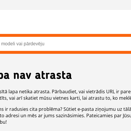
pa nav atrasta
ītā lapa netika atrasta. Pārbaudiet, vai vietrādis URL ir pare
īts, vai arī skatiet mūsu vietnes karti, lai atrastu to, ko meklē
ms ir radusies cita problēma? Sūtiet e-pasta ziņojumu uz tāl
to adresi un mēs ar jums sazināsimies. Pateicamies par Jūs
ību!