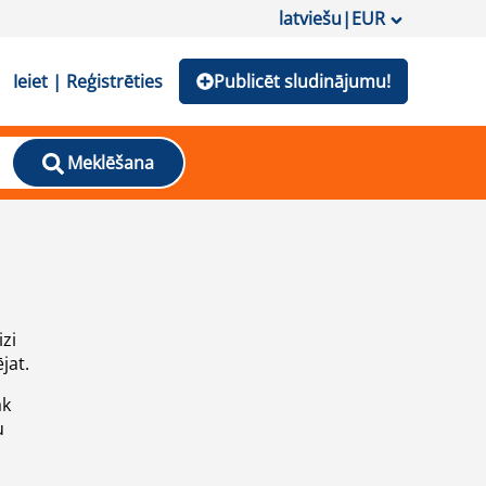
latviešu
|
EUR
Ieiet | Reģistrēties
Publicēt sludinājumu!
Meklēšana
izi
jat.
āk
u