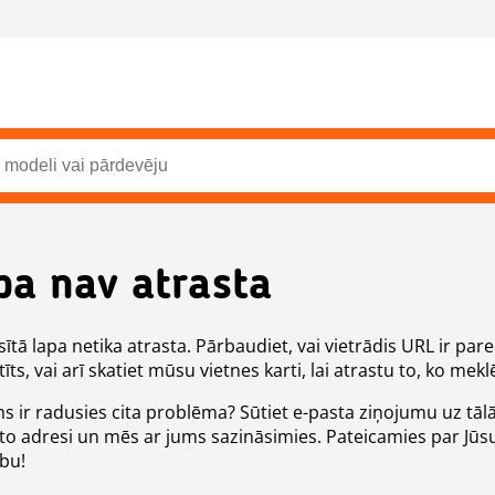
pa nav atrasta
ītā lapa netika atrasta. Pārbaudiet, vai vietrādis URL ir pare
īts, vai arī skatiet mūsu vietnes karti, lai atrastu to, ko meklē
ms ir radusies cita problēma? Sūtiet e-pasta ziņojumu uz tāl
to adresi un mēs ar jums sazināsimies. Pateicamies par Jūs
ību!