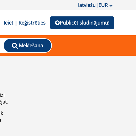
latviešu
|
EUR
Ieiet | Reģistrēties
Publicēt sludinājumu!
Meklēšana
izi
jat.
āk
u