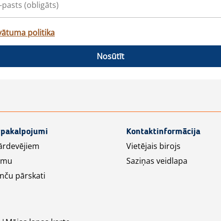
vātuma politika
Nosūtīt
 pakalpojumi
Kontaktinformācija
ārdevējiem
Vietējais birojs
lāmu
Saziņas veidlapa
nču pārskati