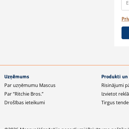
Pri
Uzņēmums
Produkti un
Par uzņēmumu Mascus
Risinājumi p
Par “Ritchie Bros.”
Izvietot rek
Drošības ieteikumi
Tirgus tende