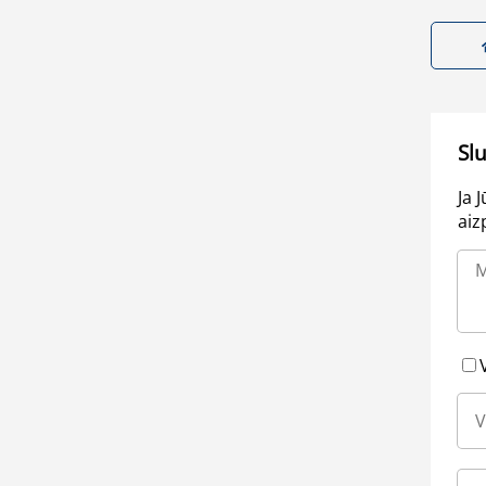
Sl
Ja 
aiz