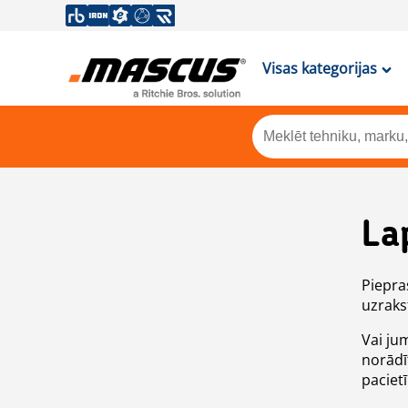
Visas kategorijas
La
Piepras
uzrakst
Vai ju
norādī
paciet