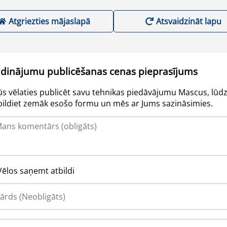
Atgriezties mājaslapā
Atsvaidzināt lapu
udinājumu publicēšanas cenas pieprasījums
Jūs vēlaties publicēt savu tehnikas piedāvājumu Mascus, lūdz
pildiet zemāk esošo formu un mēs ar Jums sazināsimies.
Vēlos saņemt atbildi