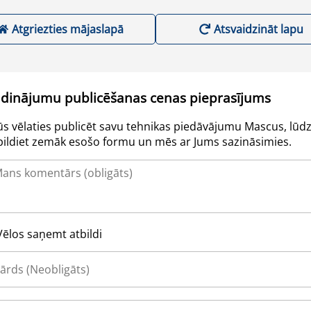
Atgriezties mājaslapā
Atsvaidzināt lapu
udinājumu publicēšanas cenas pieprasījums
Jūs vēlaties publicēt savu tehnikas piedāvājumu Mascus, lūdz
pildiet zemāk esošo formu un mēs ar Jums sazināsimies.
Vēlos saņemt atbildi