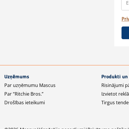
Pri
Uzņēmums
Produkti un
Par uzņēmumu Mascus
Risinājumi p
Par “Ritchie Bros.”
Izvietot rek
Drošības ieteikumi
Tirgus tende