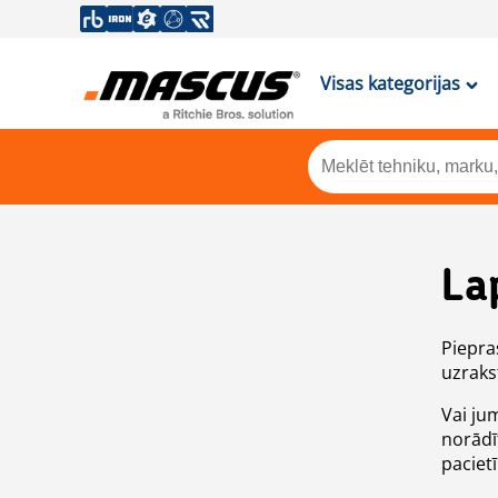
Visas kategorijas
La
Piepras
uzrakst
Vai ju
norādī
paciet