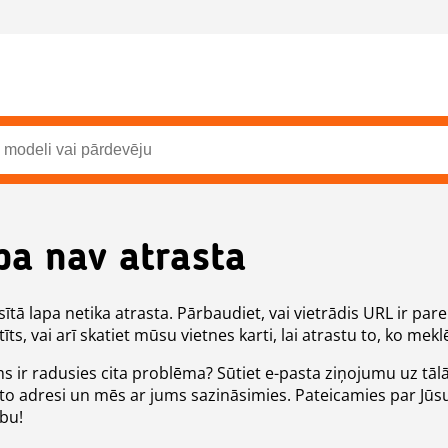
pa nav atrasta
ītā lapa netika atrasta. Pārbaudiet, vai vietrādis URL ir pare
īts, vai arī skatiet mūsu vietnes karti, lai atrastu to, ko meklē
ms ir radusies cita problēma? Sūtiet e-pasta ziņojumu uz tāl
to adresi un mēs ar jums sazināsimies. Pateicamies par Jūs
ību!