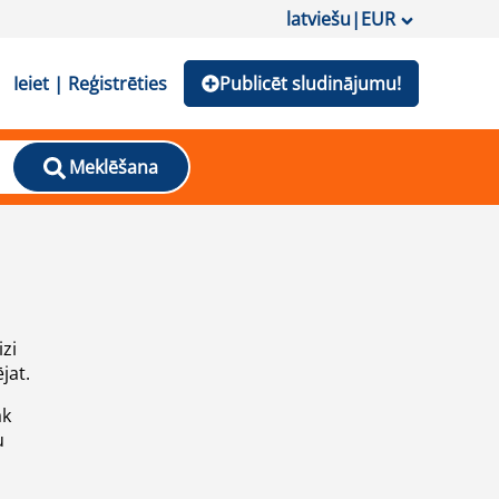
latviešu
|
EUR
Ieiet | Reģistrēties
Publicēt sludinājumu!
Meklēšana
izi
jat.
āk
u