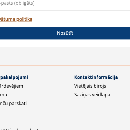
vātuma politika
Nosūtīt
 pakalpojumi
Kontaktinformācija
ārdevējiem
Vietējais birojs
lāmu
Saziņas veidlapa
nču pārskati