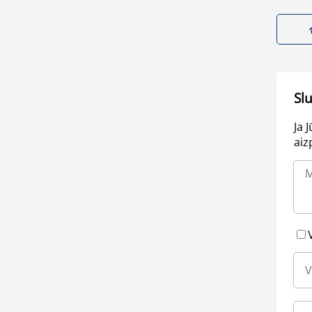
Sl
Ja 
aiz