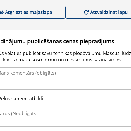
Atgriezties mājaslapā
Atsvaidzināt lapu
udinājumu publicēšanas cenas pieprasījums
Jūs vēlaties publicēt savu tehnikas piedāvājumu Mascus, lūdz
pildiet zemāk esošo formu un mēs ar Jums sazināsimies.
Vēlos saņemt atbildi