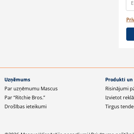
Pri
Uzņēmums
Produkti un
Par uzņēmumu Mascus
Risinājumi p
Par “Ritchie Bros.”
Izvietot rek
Drošības ieteikumi
Tirgus tende