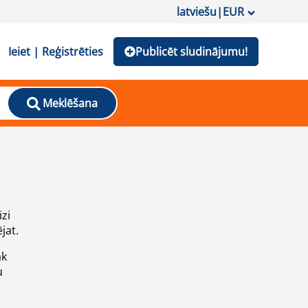
latviešu
|
EUR
Ieiet | Reģistrēties
Publicēt sludinājumu!
Meklēšana
izi
jat.
āk
u