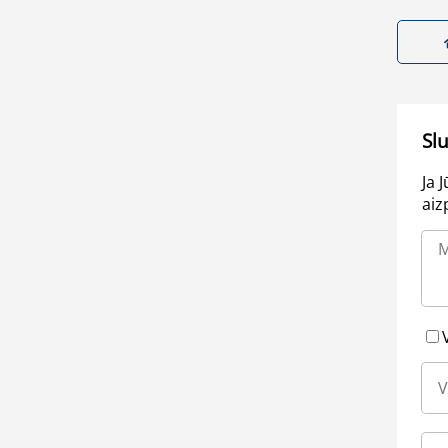
Sl
Ja 
aiz