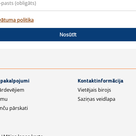
vātuma politika
Nosūtīt
 pakalpojumi
Kontaktinformācija
ārdevējiem
Vietējais birojs
lāmu
Saziņas veidlapa
nču pārskati