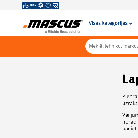
Visas kategorijas
La
Piepras
uzrakst
Vai ju
norādī
paciet