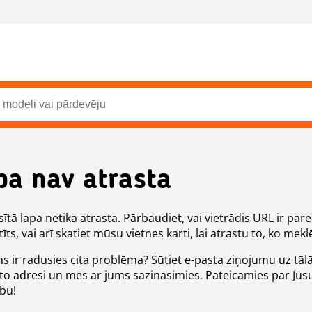
pa nav atrasta
ītā lapa netika atrasta. Pārbaudiet, vai vietrādis URL ir pare
īts, vai arī skatiet mūsu vietnes karti, lai atrastu to, ko meklē
ms ir radusies cita problēma? Sūtiet e-pasta ziņojumu uz tāl
to adresi un mēs ar jums sazināsimies. Pateicamies par Jūs
ību!