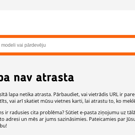
pa nav atrasta
ītā lapa netika atrasta. Pārbaudiet, vai vietrādis URL ir pare
īts, vai arī skatiet mūsu vietnes karti, lai atrastu to, ko meklē
ms ir radusies cita problēma? Sūtiet e-pasta ziņojumu uz tāl
to adresi un mēs ar jums sazināsimies. Pateicamies par Jūs
ību!