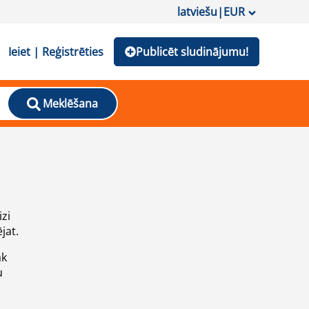
latviešu
|
EUR
Ieiet | Reģistrēties
Publicēt sludinājumu!
Meklēšana
izi
jat.
āk
u