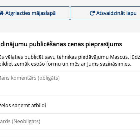
Atgriezties mājaslapā
Atsvaidzināt lapu
udinājumu publicēšanas cenas pieprasījums
Jūs vēlaties publicēt savu tehnikas piedāvājumu Mascus, lūdz
pildiet zemāk esošo formu un mēs ar Jums sazināsimies.
Vēlos saņemt atbildi