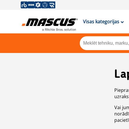
Visas kategorijas
La
Piepras
uzrakst
Vai ju
norādī
paciet