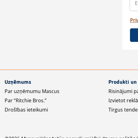
Pri
Uzņēmums
Produkti un
Par uzņēmumu Mascus
Risinājumi p
Par “Ritchie Bros.”
Izvietot rek
Drošības ieteikumi
Tirgus tende