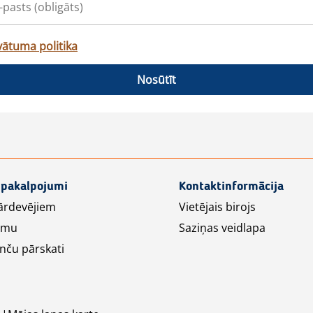
vātuma politika
Nosūtīt
 pakalpojumi
Kontaktinformācija
ārdevējiem
Vietējais birojs
lāmu
Saziņas veidlapa
nču pārskati