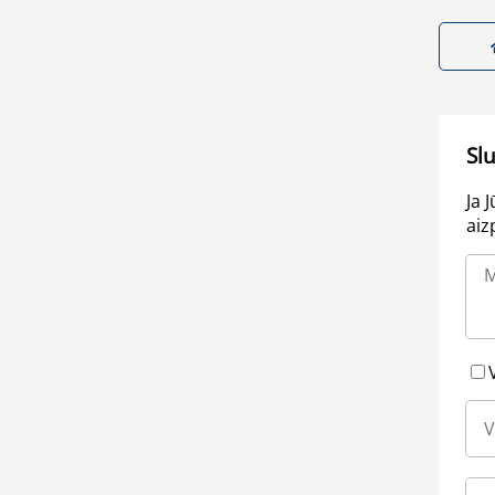
Sl
Ja 
aiz