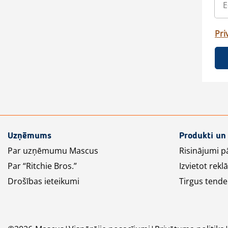
Pri
Uzņēmums
Produkti un
Par uzņēmumu Mascus
Risinājumi p
Par “Ritchie Bros.”
Izvietot rek
Drošības ieteikumi
Tirgus tende