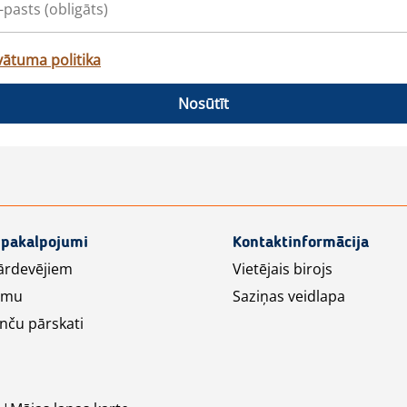
vātuma politika
Nosūtīt
 pakalpojumi
Kontaktinformācija
ārdevējiem
Vietējais birojs
lāmu
Saziņas veidlapa
nču pārskati