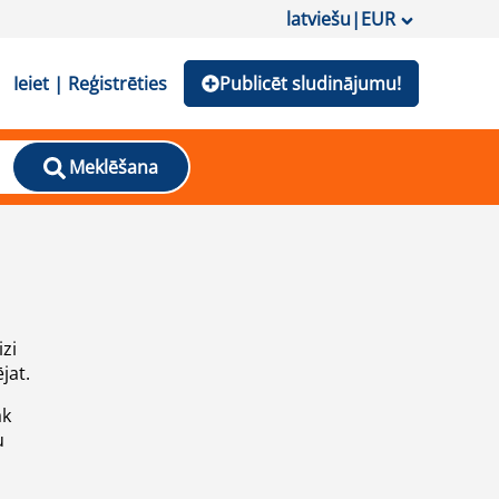
latviešu
|
EUR
Ieiet | Reģistrēties
Publicēt sludinājumu!
Meklēšana
izi
jat.
āk
u