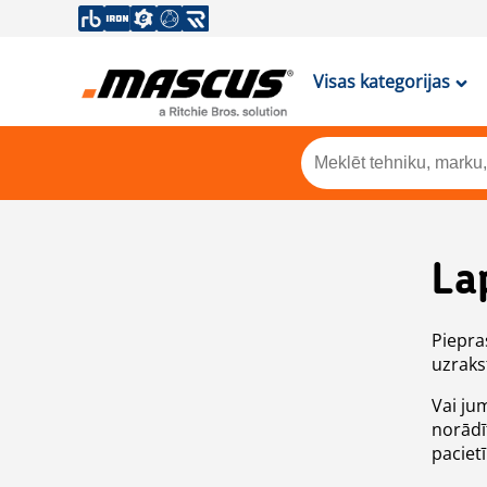
Visas kategorijas
La
Piepras
uzrakst
Vai ju
norādī
paciet