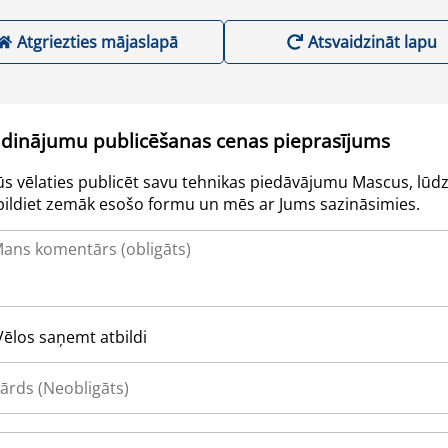
Atgriezties mājaslapā
Atsvaidzināt lapu
udinājumu publicēšanas cenas pieprasījums
Jūs vēlaties publicēt savu tehnikas piedāvājumu Mascus, lūdz
pildiet zemāk esošo formu un mēs ar Jums sazināsimies.
Vēlos saņemt atbildi