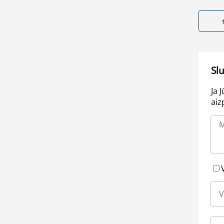
Sl
Ja 
aiz