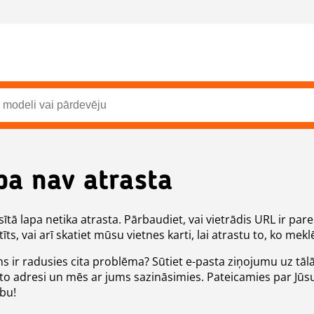
pa nav atrasta
ītā lapa netika atrasta. Pārbaudiet, vai vietrādis URL ir pare
īts, vai arī skatiet mūsu vietnes karti, lai atrastu to, ko meklē
ms ir radusies cita problēma? Sūtiet e-pasta ziņojumu uz tāl
to adresi un mēs ar jums sazināsimies. Pateicamies par Jūs
ību!