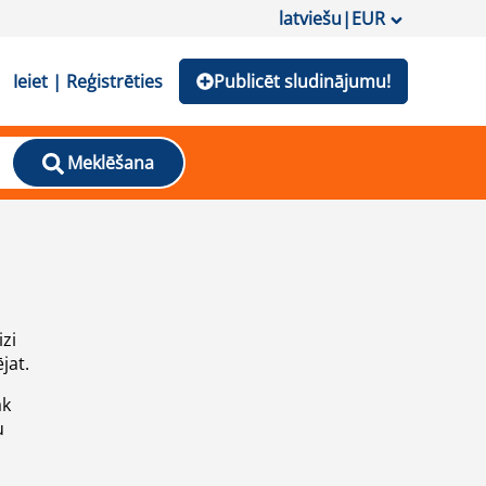
latviešu
|
EUR
Ieiet | Reģistrēties
Publicēt sludinājumu!
Meklēšana
izi
jat.
āk
u