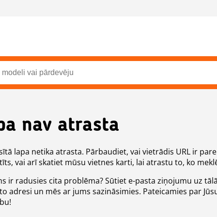
pa nav atrasta
ītā lapa netika atrasta. Pārbaudiet, vai vietrādis URL ir pare
īts, vai arī skatiet mūsu vietnes karti, lai atrastu to, ko meklē
ms ir radusies cita problēma? Sūtiet e-pasta ziņojumu uz tāl
to adresi un mēs ar jums sazināsimies. Pateicamies par Jūs
ību!