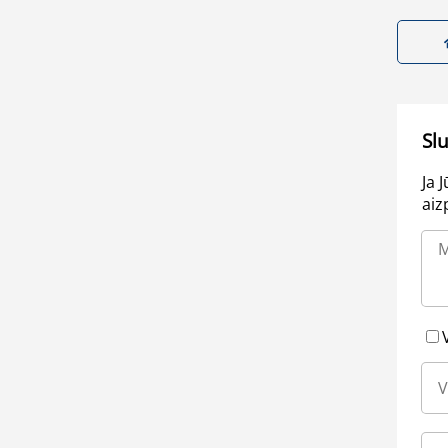
Sl
Ja 
aiz