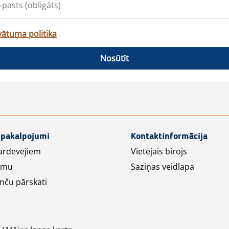
vātuma politika
Nosūtīt
 pakalpojumi
Kontaktinformācija
ārdevējiem
Vietējais birojs
lāmu
Saziņas veidlapa
nču pārskati