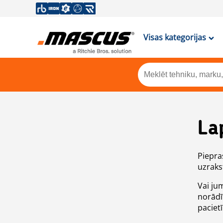
Visas kategorijas
La
Piepras
uzrakst
Vai ju
norādī
paciet