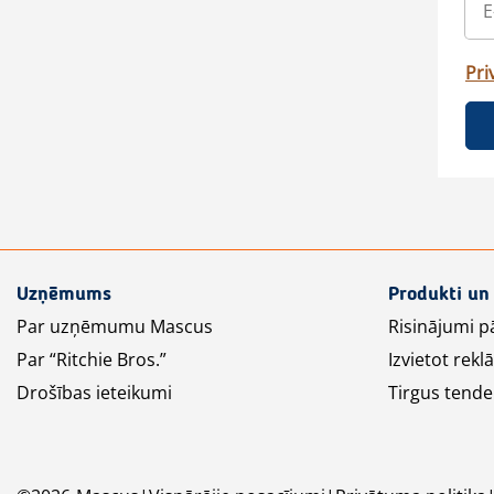
Pri
Uzņēmums
Produkti un
Par uzņēmumu Mascus
Risinājumi p
Par “Ritchie Bros.”
Izvietot rek
Drošības ieteikumi
Tirgus tende