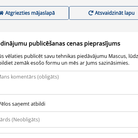
Atgriezties mājaslapā
Atsvaidzināt lapu
udinājumu publicēšanas cenas pieprasījums
Jūs vēlaties publicēt savu tehnikas piedāvājumu Mascus, lūdz
pildiet zemāk esošo formu un mēs ar Jums sazināsimies.
Vēlos saņemt atbildi