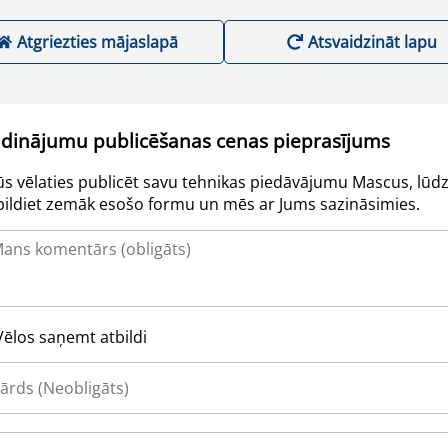
Atgriezties mājaslapā
Atsvaidzināt lapu
udinājumu publicēšanas cenas pieprasījums
Jūs vēlaties publicēt savu tehnikas piedāvājumu Mascus, lūdz
pildiet zemāk esošo formu un mēs ar Jums sazināsimies.
Vēlos saņemt atbildi