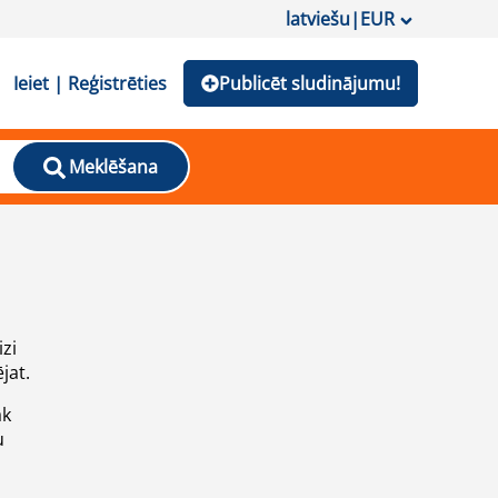
latviešu
|
EUR
Ieiet | Reģistrēties
Publicēt sludinājumu!
Meklēšana
izi
jat.
āk
u