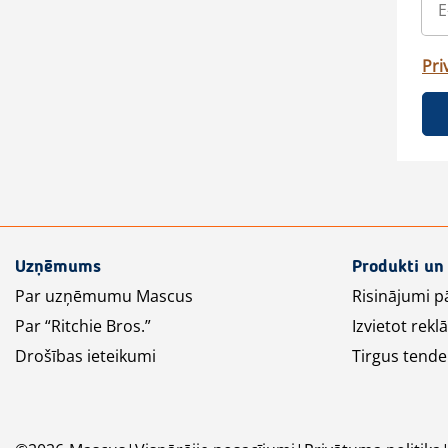
Pri
Uzņēmums
Produkti un
Par uzņēmumu Mascus
Risinājumi p
Par “Ritchie Bros.”
Izvietot rek
Drošības ieteikumi
Tirgus tende