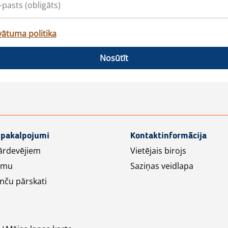
vātuma politika
Nosūtīt
 pakalpojumi
Kontaktinformācija
ārdevējiem
Vietējais birojs
lāmu
Saziņas veidlapa
nču pārskati