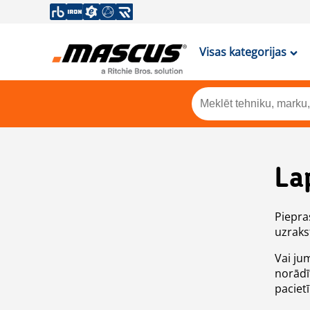
Visas kategorijas
La
Piepras
uzrakst
Vai ju
norādī
paciet