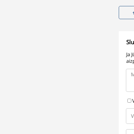
Sl
Ja 
aiz