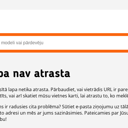
pa nav atrasta
ītā lapa netika atrasta. Pārbaudiet, vai vietrādis URL ir pare
īts, vai arī skatiet mūsu vietnes karti, lai atrastu to, ko meklē
ms ir radusies cita problēma? Sūtiet e-pasta ziņojumu uz tāl
to adresi un mēs ar jums sazināsimies. Pateicamies par Jūs
ību!