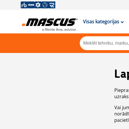
Visas kategorijas
La
Piepras
uzrakst
Vai ju
norādī
paciet