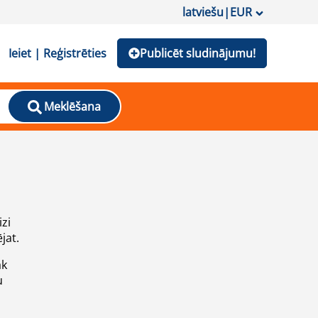
latviešu
|
EUR
Ieiet | Reģistrēties
Publicēt sludinājumu!
Meklēšana
izi
jat.
āk
u