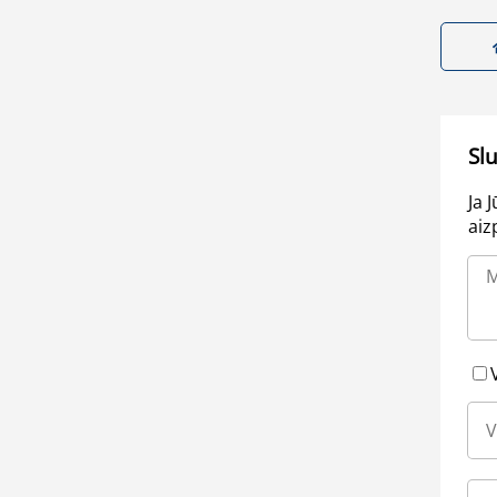
Sl
Ja 
aiz