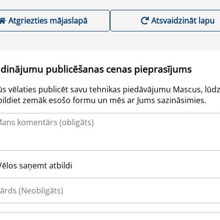
Atgriezties mājaslapā
Atsvaidzināt lapu
udinājumu publicēšanas cenas pieprasījums
Jūs vēlaties publicēt savu tehnikas piedāvājumu Mascus, lūdz
pildiet zemāk esošo formu un mēs ar Jums sazināsimies.
Vēlos saņemt atbildi