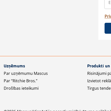
Pri
Uzņēmums
Produkti un
Par uzņēmumu Mascus
Risinājumi p
Par “Ritchie Bros.”
Izvietot rek
Drošības ieteikumi
Tirgus tende