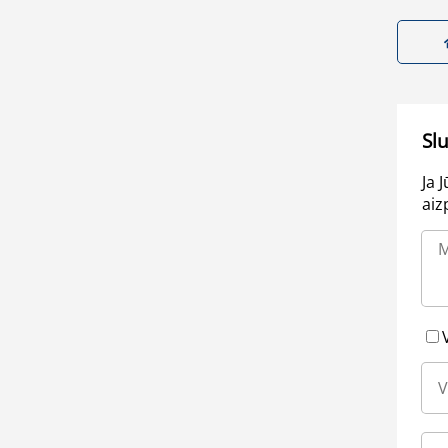
Sl
Ja 
aiz