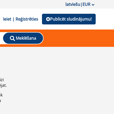
latviešu
|
EUR
Ieiet | Reģistrēties
Publicēt sludinājumu!
Meklēšana
izi
jat.
āk
u