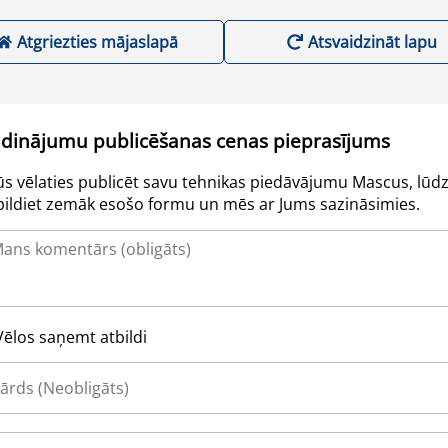
Atgriezties mājaslapā
Atsvaidzināt lapu
udinājumu publicēšanas cenas pieprasījums
Jūs vēlaties publicēt savu tehnikas piedāvājumu Mascus, lūdz
pildiet zemāk esošo formu un mēs ar Jums sazināsimies.
Vēlos saņemt atbildi