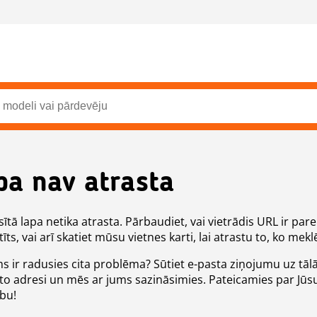
pa nav atrasta
ītā lapa netika atrasta. Pārbaudiet, vai vietrādis URL ir pare
īts, vai arī skatiet mūsu vietnes karti, lai atrastu to, ko meklē
ms ir radusies cita problēma? Sūtiet e-pasta ziņojumu uz tāl
to adresi un mēs ar jums sazināsimies. Pateicamies par Jūs
ību!