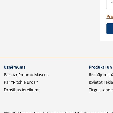
Pri
Uzņēmums
Produkti un
Par uzņēmumu Mascus
Risinājumi p
Par “Ritchie Bros.”
Izvietot rek
Drošības ieteikumi
Tirgus tende