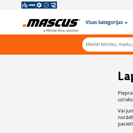
Visas kategorijas
La
Piepras
uzrakst
Vai ju
norādī
paciet