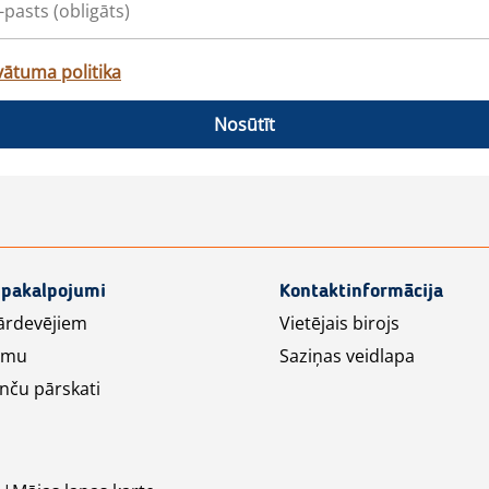
vātuma politika
Nosūtīt
 pakalpojumi
Kontaktinformācija
ārdevējiem
Vietējais birojs
lāmu
Saziņas veidlapa
nču pārskati