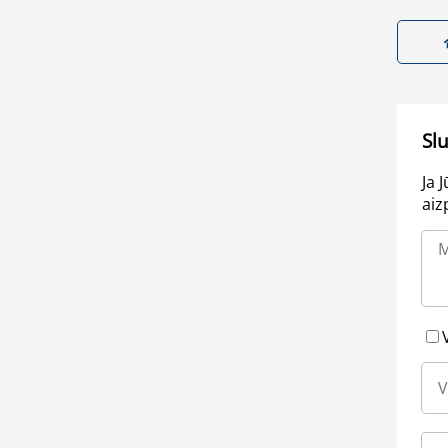
Sl
Ja 
aiz