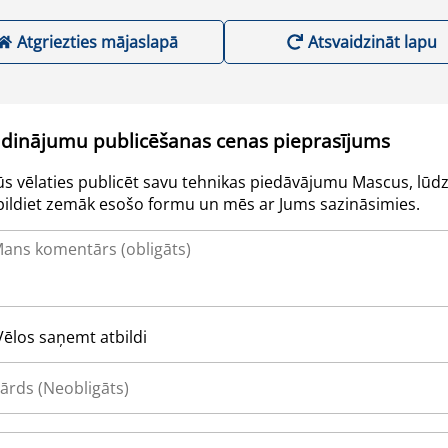
Atgriezties mājaslapā
Atsvaidzināt lapu
udinājumu publicēšanas cenas pieprasījums
Jūs vēlaties publicēt savu tehnikas piedāvājumu Mascus, lūdz
pildiet zemāk esošo formu un mēs ar Jums sazināsimies.
Vēlos saņemt atbildi