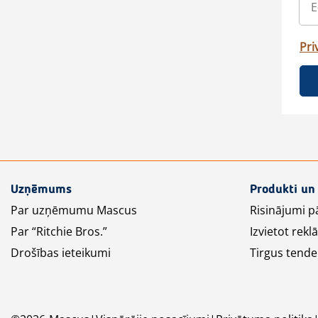
Pri
Uzņēmums
Produkti un
Par uzņēmumu Mascus
Risinājumi p
Par “Ritchie Bros.”
Izvietot rek
Drošības ieteikumi
Tirgus tende