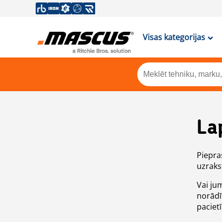
Visas kategorijas
La
Piepras
uzrakst
Vai ju
norādī
paciet