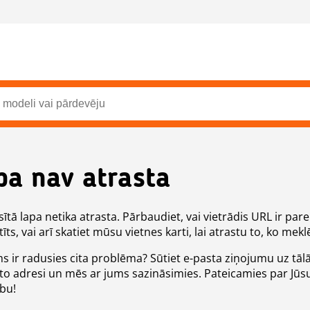
pa nav atrasta
ītā lapa netika atrasta. Pārbaudiet, vai vietrādis URL ir pare
īts, vai arī skatiet mūsu vietnes karti, lai atrastu to, ko meklē
ms ir radusies cita problēma? Sūtiet e-pasta ziņojumu uz tāl
to adresi un mēs ar jums sazināsimies. Pateicamies par Jūs
ību!