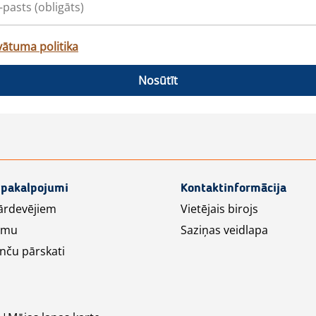
vātuma politika
Nosūtīt
 pakalpojumi
Kontaktinformācija
ārdevējiem
Vietējais birojs
lāmu
Saziņas veidlapa
nču pārskati