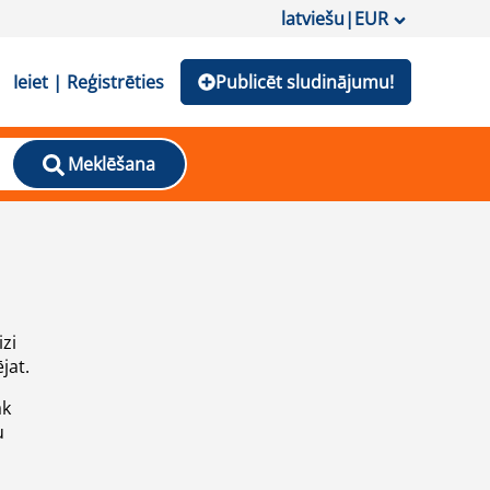
latviešu
|
EUR
Ieiet | Reģistrēties
Publicēt sludinājumu!
Meklēšana
izi
jat.
āk
u