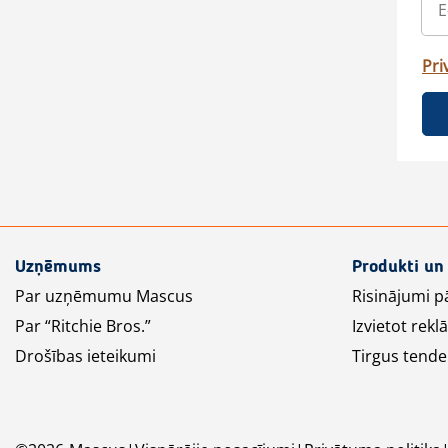
Pri
Uzņēmums
Produkti un
Par uzņēmumu Mascus
Risinājumi p
Par “Ritchie Bros.”
Izvietot rek
Drošības ieteikumi
Tirgus tende