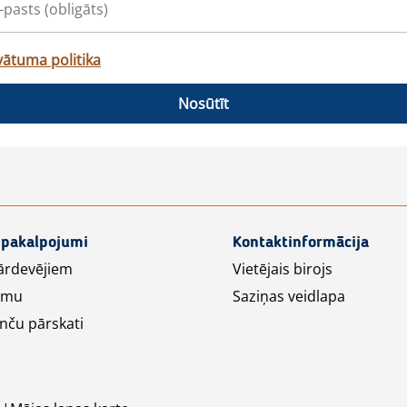
vātuma politika
Nosūtīt
 pakalpojumi
Kontaktinformācija
ārdevējiem
Vietējais birojs
lāmu
Saziņas veidlapa
nču pārskati