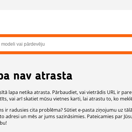
pa nav atrasta
ītā lapa netika atrasta. Pārbaudiet, vai vietrādis URL ir pare
īts, vai arī skatiet mūsu vietnes karti, lai atrastu to, ko meklē
ms ir radusies cita problēma? Sūtiet e-pasta ziņojumu uz tāl
to adresi un mēs ar jums sazināsimies. Pateicamies par Jūs
ību!