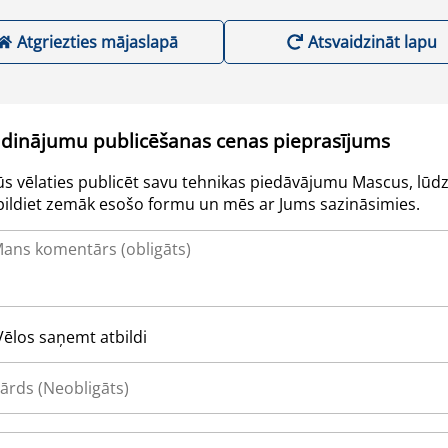
Atgriezties mājaslapā
Atsvaidzināt lapu
udinājumu publicēšanas cenas pieprasījums
Jūs vēlaties publicēt savu tehnikas piedāvājumu Mascus, lūdz
pildiet zemāk esošo formu un mēs ar Jums sazināsimies.
Vēlos saņemt atbildi