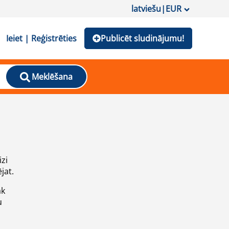
latviešu
|
EUR
Ieiet | Reģistrēties
Publicēt sludinājumu!
Meklēšana
izi
jat.
āk
u