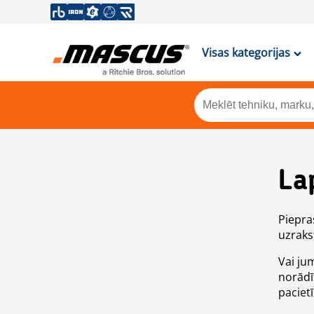
Visas kategorijas
La
Piepras
uzrakst
Vai ju
norādī
paciet