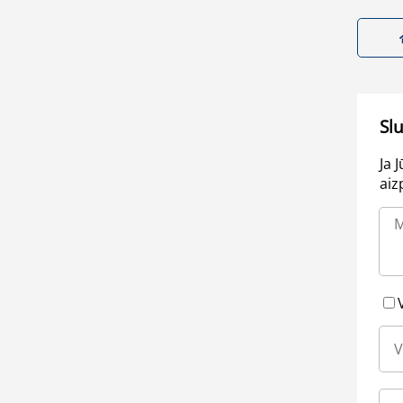
Sl
Ja 
aiz