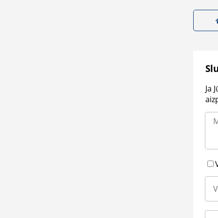
Sl
Ja 
aiz