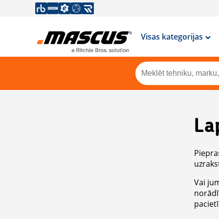
Visas kategorijas
La
Piepras
uzrakst
Vai ju
norādī
paciet