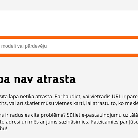
pa nav atrasta
ītā lapa netika atrasta. Pārbaudiet, vai vietrādis URL ir parei
īts, vai arī skatiet mūsu vietnes karti, lai atrastu to, ko meklē
ms ir radusies cita problēma? Sūtiet e-pasta ziņojumu uz tāl
to adresi un mēs ar jums sazināsimies. Pateicamies par Jūs
ību!