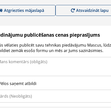
Atgriezties mājaslapā
Atsvaidzināt lapu
udinājumu publicēšanas cenas pieprasījums
Jūs vēlaties publicēt savu tehnikas piedāvājumu Mascus, lūdz
pildiet zemāk esošo formu un mēs ar Jums sazināsimies.
Vēlos saņemt atbildi