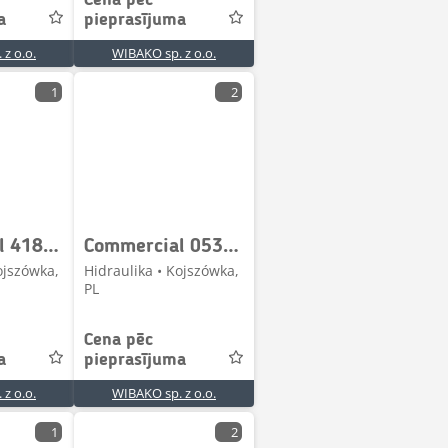
Cena pēc
a
pieprasījuma
z o.o.
WIBAKO sp. z o.o.
1
2
Commercial 418470A Gear pump / Zahnpumpe / Pompa zębata
Commercial 053269121006001 1196F Hydraulic pump / Hydraulikpu
ojszówka,
Hidraulika • Kojszówka,
PL
Cena pēc
a
pieprasījuma
z o.o.
WIBAKO sp. z o.o.
1
2