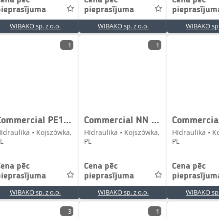
Cena pēc
Cena pēc
Cena pēc
pieprasījuma
pieprasījuma
pieprasījum
WIBAKO sp. z o.o.
WIBAKO sp. z o.o.
WIBAKO sp. 
1
1
Commercial PE11A139B2XEJ06-81 Gear pump / Zahnpumpe / Pompa
Commercial NN Hydraulic pump / Hydraulikpumpe / Pompa hydraul
idraulika • Kojszówka,
Hidraulika • Kojszówka,
Hidraulika • K
L
PL
PL
Cena pēc
Cena pēc
Cena pēc
pieprasījuma
pieprasījuma
pieprasījum
WIBAKO sp. z o.o.
WIBAKO sp. z o.o.
WIBAKO sp. 
3
1