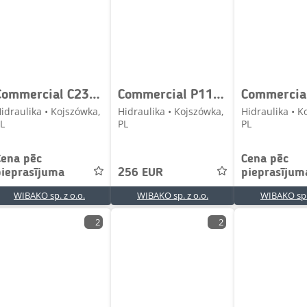
Commercial C230150 L0747300 Hydraulic pump / Hydraulikpumpe /
Commercial P11A293NEAB14-96 203329110 Gear pump / Zahnpumpe /
idraulika • Kojszówka,
Hidraulika • Kojszówka,
Hidraulika • K
L
PL
PL
Cena pēc
Cena pēc
pieprasījuma
256 EUR
pieprasījum
WIBAKO sp. z o.o.
WIBAKO sp. z o.o.
WIBAKO sp. 
2
2