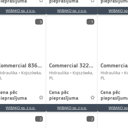
pieprasījuma
pieprasījuma
pieprasījum
WIBAKO sp. z o.o.
WIBAKO sp. z o.o.
WIBAKO sp. 
3
1
Commercial 8367-3067 3109110009 Hydraulic pump / Hydraulikpum
Commercial 322 112207-L057 4115 Gear pump / Zahnpumpe / Pomp
idraulika • Kojszówka,
Hidraulika • Kojszówka,
Hidraulika • K
L
PL
PL
Cena pēc
Cena pēc
Cena pēc
pieprasījuma
pieprasījuma
pieprasījum
WIBAKO sp. z o.o.
WIBAKO sp. z o.o.
WIBAKO sp. 
2
2