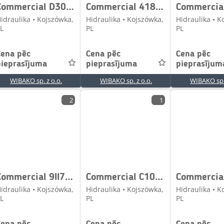
Commercial D30PA01230 L1230216 Hydraulic pump / Hydraulikpump
Commercial 418470A Gear pump / Zahnpumpe / Pompa zębata
idraulika • Kojszówka,
Hidraulika • Kojszówka,
Hidraulika • K
L
PL
PL
Cena pēc
Cena pēc
Cena pēc
pieprasījuma
pieprasījuma
pieprasījum
WIBAKO sp. z o.o.
WIBAKO sp. z o.o.
WIBAKO sp. 
2
1
Commercial 9II7966 E113-0981 Hydraulic pump / Hydraulikpumpe
Commercial C1000019 28182 Gear pump / Zahnpumpe / Pompa zębat
idraulika • Kojszówka,
Hidraulika • Kojszówka,
Hidraulika • K
L
PL
PL