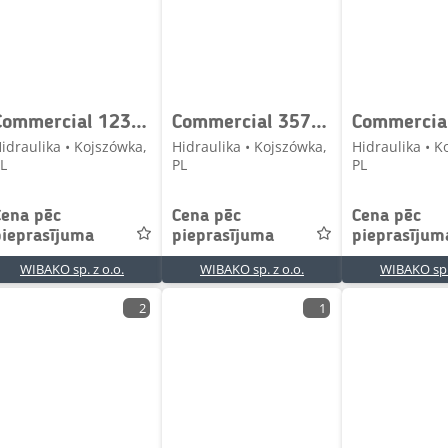
Commercial 123249539129 0/33593 Hydraulic pump / Hydraulikpum
Commercial 357-9202-219 H22-70 Distributor / Hydraulik Vertei
idraulika • Kojszówka,
Hidraulika • Kojszówka,
Hidraulika • K
L
PL
PL
Cena pēc
Cena pēc
Cena pēc
pieprasījuma
pieprasījuma
pieprasījum
WIBAKO sp. z o.o.
WIBAKO sp. z o.o.
WIBAKO sp. 
2
1