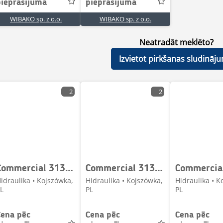
pieprasījuma
pieprasījuma
WIBAKO sp. z o.o.
WIBAKO sp. z o.o.
Neatradāt meklēto?
Izvietot pirkšanas sludināj
2
2
Commercial 313-9620-122 N078-4956 Hydraulic pump / Hydraulikp
Commercial 313-9710-002 N018-4444 Hydraulic pump / Hydraulikp
idraulika • Kojszówka,
Hidraulika • Kojszówka,
Hidraulika • K
L
PL
PL
Cena pēc
Cena pēc
Cena pēc