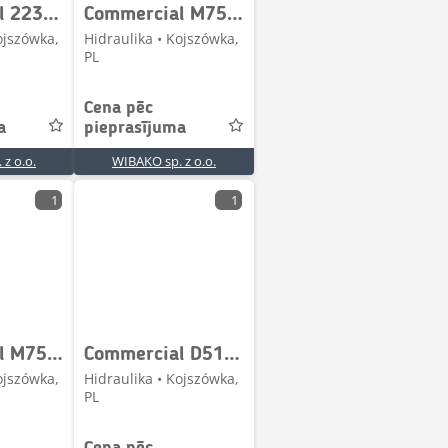
Commercial 223249111645006 5/08598 Gear pump / Zahnpumpe / Po
Commercial M75B978BI0L15-7B0L5-1 B123-4794 Hydraulic pump / H
ojszówka,
Hidraulika • Kojszówka,
PL
Cena pēc
a
pieprasījuma
z o.o.
WIBAKO sp. z o.o.
1
1
Commercial M75B978BI0L15-7B0L5-1 B123-4794 Hydraulic pump / H
Commercial D51PA0245 Hydraulic pump / Hydraulikpumpe / Pompa
ojszówka,
Hidraulika • Kojszówka,
PL