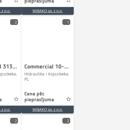
a
pieprasījuma
z o.o.
WIBAKO sp. z o.o.
2
1
Commercial 313-9310-037 N108-6766 Hydraulic pump / Hydraulikp
Commercial 10-3226525633 Hydraulic pump / Hydraulikpumpe / P
ojszówka,
Hidraulika • Kojszówka,
PL
Cena pēc
a
pieprasījuma
z o.o.
WIBAKO sp. z o.o.
2
2