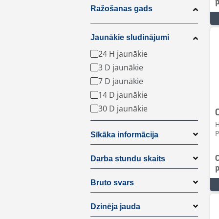
Ražošanas gads
Jaunākie sludinājumi
24 H jaunākie
3 D jaunākie
7 D jaunākie
14 D jaunākie
30 D jaunākie
H
P
Sīkāka informācija
Darba stundu skaits
Bruto svars
Dzinēja jauda