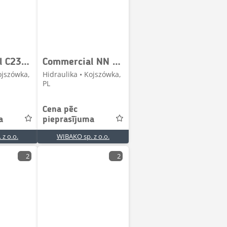
Commercial C230150 L1038187 Hydraulic pump / Hydraulikpumpe /
Commercial NN Hydraulic pump / Hydraulikpumpe / Pompa hydraul
ojszówka,
Hidraulika • Kojszówka,
PL
Cena pēc
a
pieprasījuma
z o.o.
WIBAKO sp. z o.o.
2
2