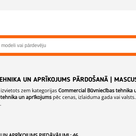
TEHNIKA UN APRĪKOJUMS PĀRDOŠANĀ | MASCU
 izvietots zem kategorijas
Commercial
Būvniecības tehnika 
 tehnika un aprīkojums
pēc cenas, izlaiduma gada vai valsts.
.
UN APRĪKOJUMS PIEDĀVĀJUMI : 46