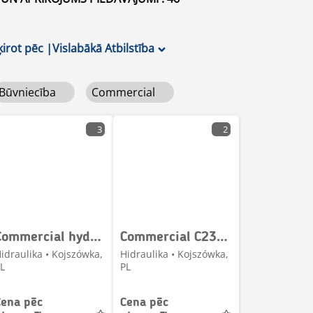
ķirot pēc
|
Vislabākā Atbilstība
Būvniecība
Commercial
3
2
Commercial hydraulics 3139612011 Hydraulic pump / Hydraulikp
Commercial C230150 B109-8734 Hydraulic pump / Hydraulikpumpe
idraulika • Kojszówka,
Hidraulika • Kojszówka,
L
PL
Cena pēc
Cena pēc