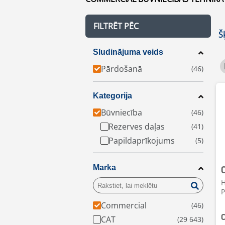
FILTRĒT PĒC
Š
Sludinājuma veids
Pārdošanā
Kategorija
Būvniecība
Rezerves daļas
Papildaprīkojums
Marka
H
P
Commercial
CAT