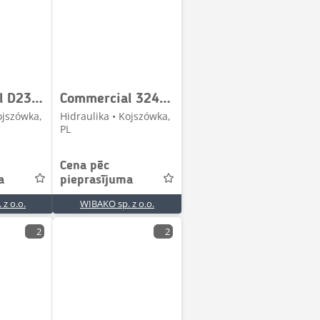
Commercial D230-32 657735C91 Hydraulic pump / Hydraulikpumpe
Commercial 3249120095 LO67/6071 Hydraulic pump / Hydraulikpum
ojszówka,
Hidraulika • Kojszówka,
PL
Cena pēc
a
pieprasījuma
z o.o.
WIBAKO sp. z o.o.
2
2