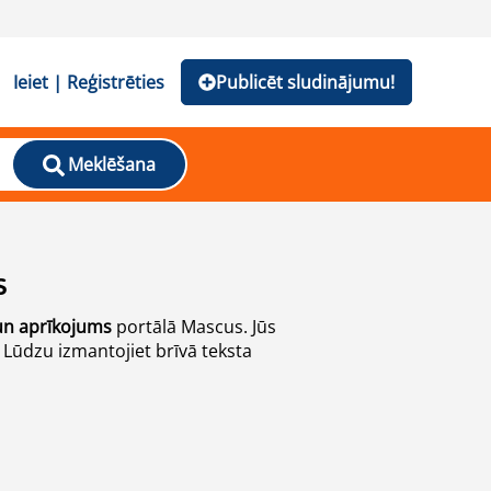
Ieiet | Reģistrēties
Publicēt sludinājumu!
Meklēšana
S
un aprīkojums
portālā Mascus. Jūs
 Lūdzu izmantojiet brīvā teksta