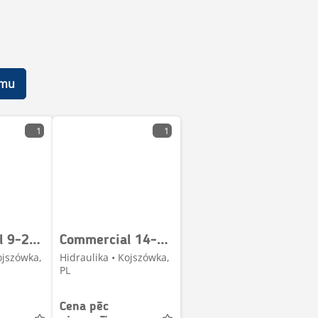
umu
1
1
Commercial 9-23065 18-3429203518 Distributor / Hydraulik Vert
Commercial 14-3229110038-005 15230231 Hydraulic pump / Hydrau
ojszówka,
Hidraulika • Kojszówka,
PL
Cena pēc