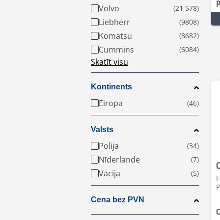
Volvo
Liebherr
Komatsu
Cummins
Skatīt visu
Kontinents
Eiropa
Valsts
Polija
Nīderlande
Vācija
H
P
Cena bez PVN