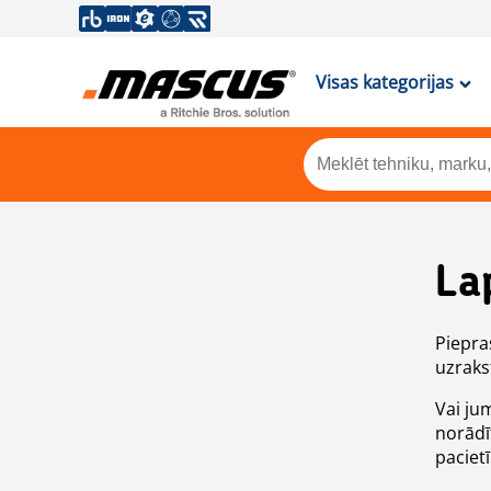
Visas kategorijas
La
Piepras
uzrakst
Vai ju
norādī
paciet