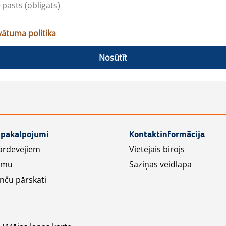
vātuma politika
Nosūtīt
 pakalpojumi
Kontaktinformācija
ārdevējiem
Vietējais birojs
lāmu
Saziņas veidlapa
nču pārskati