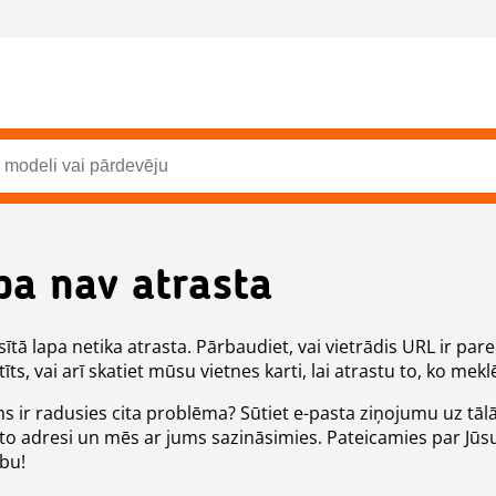
pa nav atrasta
ītā lapa netika atrasta. Pārbaudiet, vai vietrādis URL ir pare
īts, vai arī skatiet mūsu vietnes karti, lai atrastu to, ko meklē
ms ir radusies cita problēma? Sūtiet e-pasta ziņojumu uz tāl
to adresi un mēs ar jums sazināsimies. Pateicamies par Jūs
ību!