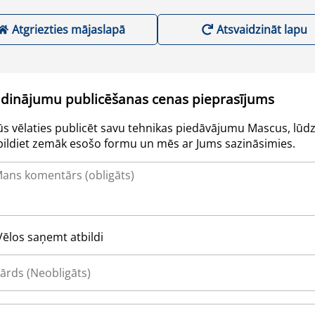
Atgriezties mājaslapā
Atsvaidzināt lapu
udinājumu publicēšanas cenas pieprasījums
Jūs vēlaties publicēt savu tehnikas piedāvājumu Mascus, lūdz
pildiet zemāk esošo formu un mēs ar Jums sazināsimies.
Vēlos saņemt atbildi