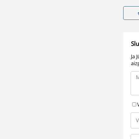
Sl
Ja 
aiz