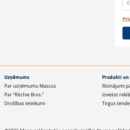
Pri
Uzņēmums
Produkti un
Par uzņēmumu Mascus
Risinājumi p
Par “Ritchie Bros.”
Izvietot rek
Drošības ieteikumi
Tirgus tende