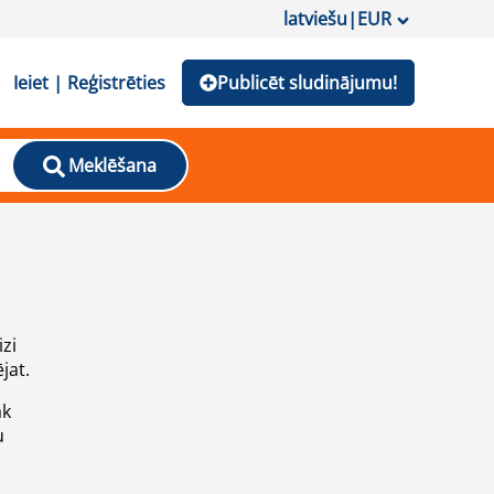
latviešu
|
EUR
Ieiet | Reģistrēties
Publicēt sludinājumu!
Meklēšana
izi
jat.
āk
u