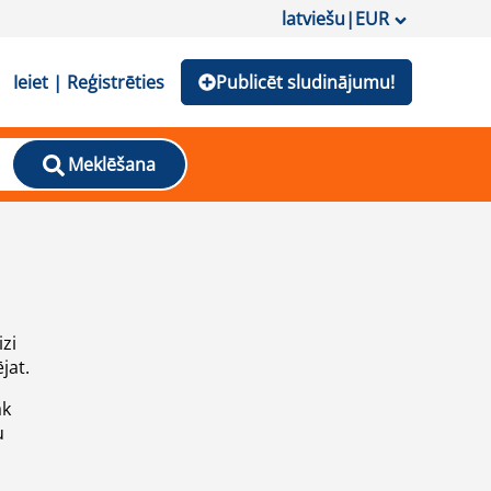
latviešu
|
EUR
Ieiet | Reģistrēties
Publicēt sludinājumu!
Meklēšana
izi
jat.
āk
u