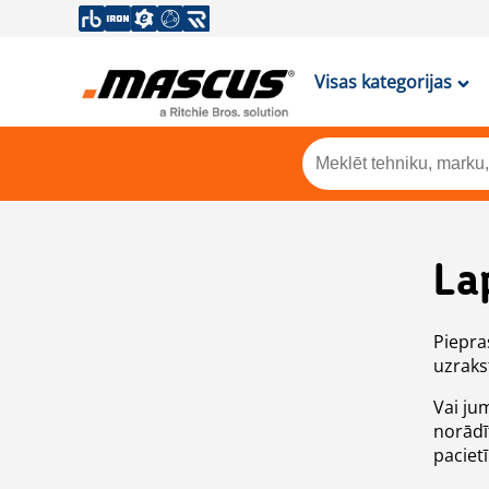
Visas kategorijas
La
Piepras
uzrakst
Vai ju
norādī
paciet