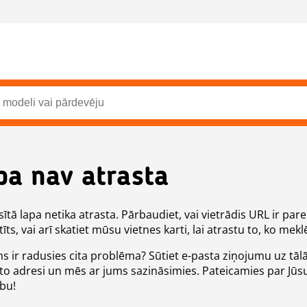
pa nav atrasta
ītā lapa netika atrasta. Pārbaudiet, vai vietrādis URL ir pare
īts, vai arī skatiet mūsu vietnes karti, lai atrastu to, ko meklē
ms ir radusies cita problēma? Sūtiet e-pasta ziņojumu uz tāl
to adresi un mēs ar jums sazināsimies. Pateicamies par Jūs
ību!