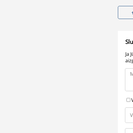
Sl
Ja 
aiz