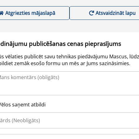
Atgriezties mājaslapā
Atsvaidzināt lapu
udinājumu publicēšanas cenas pieprasījums
Jūs vēlaties publicēt savu tehnikas piedāvājumu Mascus, lūdz
pildiet zemāk esošo formu un mēs ar Jums sazināsimies.
Vēlos saņemt atbildi