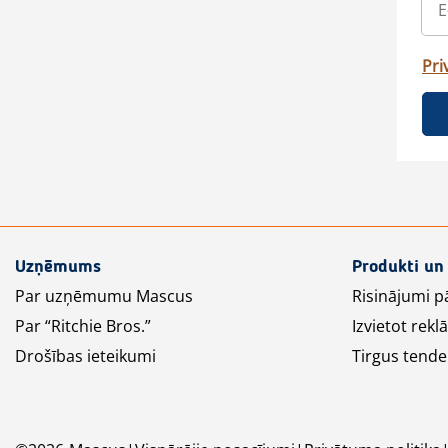
Pri
Uzņēmums
Produkti un
Par uzņēmumu Mascus
Risinājumi p
Par “Ritchie Bros.”
Izvietot rek
Drošības ieteikumi
Tirgus tende