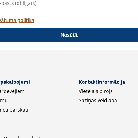
vātuma politika
Nosūtīt
 pakalpojumi
Kontaktinformācija
ārdevējiem
Vietējais birojs
lāmu
Saziņas veidlapa
nču pārskati