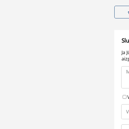
Sl
Ja 
aiz