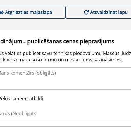
Atgriezties mājaslapā
Atsvaidzināt lapu
udinājumu publicēšanas cenas pieprasījums
Jūs vēlaties publicēt savu tehnikas piedāvājumu Mascus, lūdz
pildiet zemāk esošo formu un mēs ar Jums sazināsimies.
Vēlos saņemt atbildi