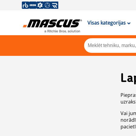
Visas kategorijas
La
Piepras
uzrakst
Vai ju
norādī
paciet