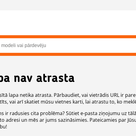
pa nav atrasta
ītā lapa netika atrasta. Pārbaudiet, vai vietrādis URL ir pare
īts, vai arī skatiet mūsu vietnes karti, lai atrastu to, ko meklē
ms ir radusies cita problēma? Sūtiet e-pasta ziņojumu uz tāl
to adresi un mēs ar jums sazināsimies. Pateicamies par Jūs
ību!