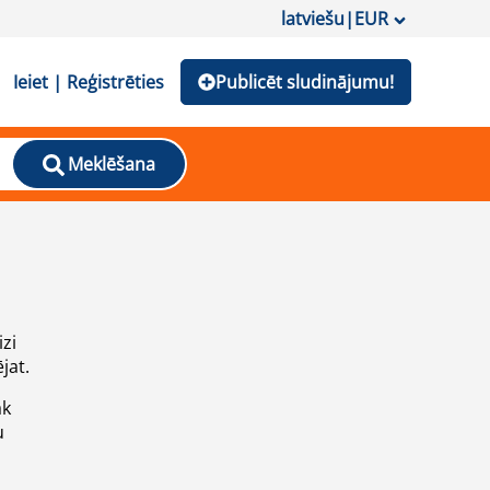
latviešu
|
EUR
Ieiet | Reģistrēties
Publicēt sludinājumu!
Meklēšana
izi
jat.
āk
u