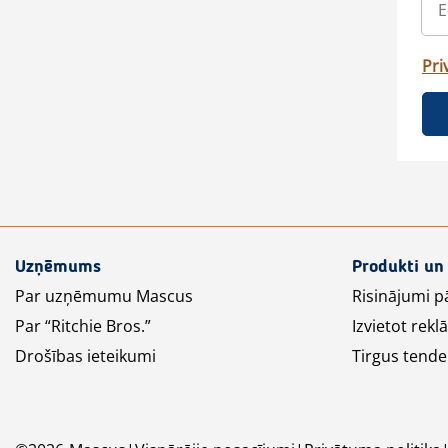
Pri
Uzņēmums
Produkti un
Par uzņēmumu Mascus
Risinājumi p
Par “Ritchie Bros.”
Izvietot rek
Drošības ieteikumi
Tirgus tende