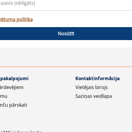
vātuma politika
Nosūtīt
 pakalpojumi
Kontaktinformācija
ārdevējiem
Vietējais birojs
lāmu
Saziņas veidlapa
nču pārskati