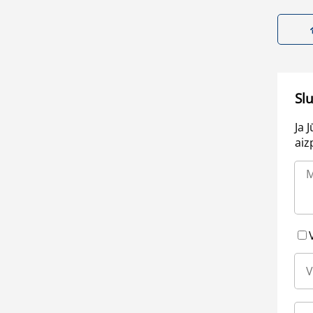
Sl
Ja 
aiz