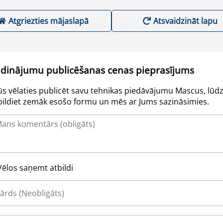
Atgriezties mājaslapā
Atsvaidzināt lapu
udinājumu publicēšanas cenas pieprasījums
Jūs vēlaties publicēt savu tehnikas piedāvājumu Mascus, lūdz
pildiet zemāk esošo formu un mēs ar Jums sazināsimies.
Vēlos saņemt atbildi