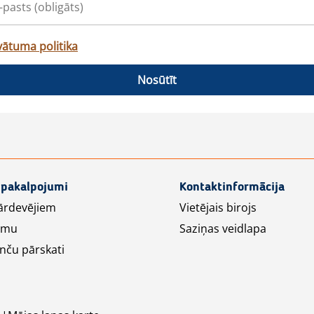
vātuma politika
Nosūtīt
 pakalpojumi
Kontaktinformācija
ārdevējiem
Vietējais birojs
lāmu
Saziņas veidlapa
nču pārskati