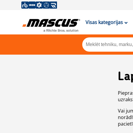
Visas kategorijas
La
Piepras
uzrakst
Vai ju
norādī
paciet