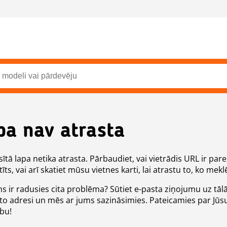
pa nav atrasta
ītā lapa netika atrasta. Pārbaudiet, vai vietrādis URL ir pare
īts, vai arī skatiet mūsu vietnes karti, lai atrastu to, ko meklē
ms ir radusies cita problēma? Sūtiet e-pasta ziņojumu uz tāl
to adresi un mēs ar jums sazināsimies. Pateicamies par Jūs
ību!