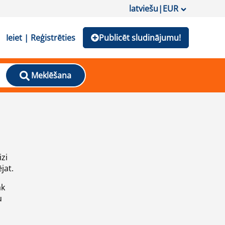
latviešu
|
EUR
Ieiet | Reģistrēties
Publicēt sludinājumu!
Meklēšana
izi
jat.
āk
u