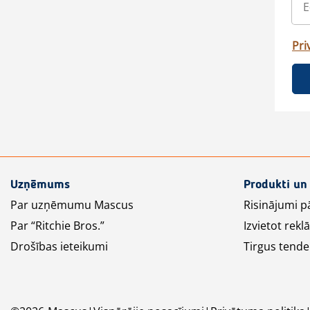
Pri
Uzņēmums
Produkti un
Par uzņēmumu Mascus
Risinājumi p
Par “Ritchie Bros.”
Izvietot rek
Drošības ieteikumi
Tirgus tende