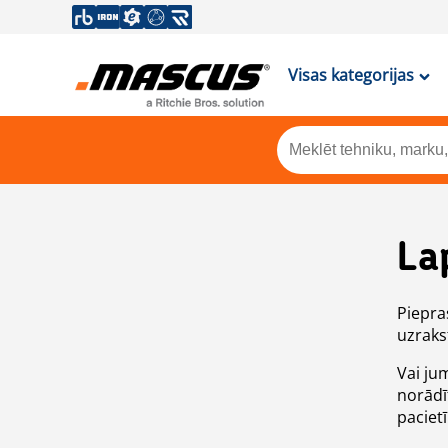
Visas kategorijas
La
Piepras
uzrakst
Vai ju
norādī
paciet