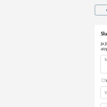
Sl
Ja 
aiz