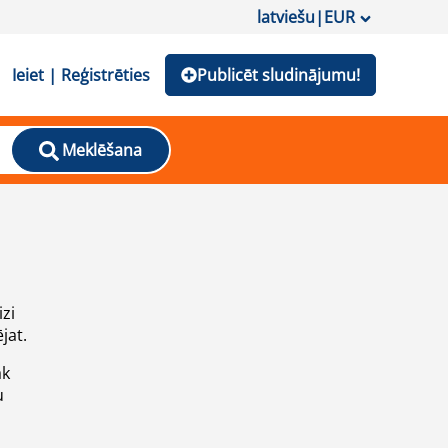
latviešu
|
EUR
Ieiet | Reģistrēties
Publicēt sludinājumu!
Meklēšana
izi
jat.
āk
u