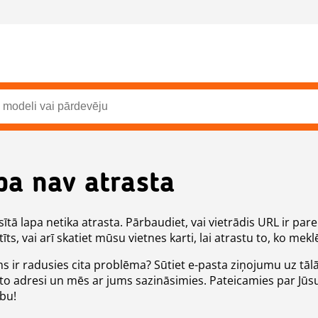
pa nav atrasta
ītā lapa netika atrasta. Pārbaudiet, vai vietrādis URL ir pare
īts, vai arī skatiet mūsu vietnes karti, lai atrastu to, ko meklē
ms ir radusies cita problēma? Sūtiet e-pasta ziņojumu uz tāl
to adresi un mēs ar jums sazināsimies. Pateicamies par Jūs
ību!