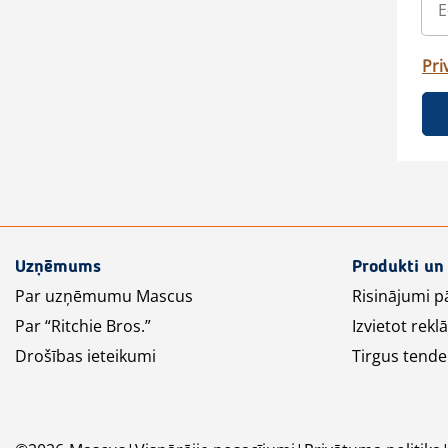
Pri
Uzņēmums
Produkti un
Par uzņēmumu Mascus
Risinājumi p
Par “Ritchie Bros.”
Izvietot rek
Drošības ieteikumi
Tirgus tende