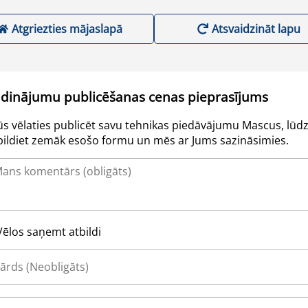
Atgriezties mājaslapā
Atsvaidzināt lapu
udinājumu publicēšanas cenas pieprasījums
Jūs vēlaties publicēt savu tehnikas piedāvājumu Mascus, lūdz
pildiet zemāk esošo formu un mēs ar Jums sazināsimies.
Vēlos saņemt atbildi