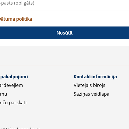
vātuma politika
Nosūtīt
 pakalpojumi
Kontaktinformācija
ārdevējiem
Vietējais birojs
lāmu
Saziņas veidlapa
nču pārskati