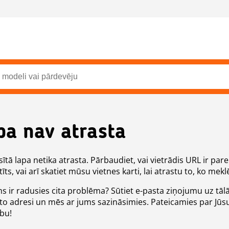
pa nav atrasta
ītā lapa netika atrasta. Pārbaudiet, vai vietrādis URL ir pare
īts, vai arī skatiet mūsu vietnes karti, lai atrastu to, ko meklē
ms ir radusies cita problēma? Sūtiet e-pasta ziņojumu uz tāl
to adresi un mēs ar jums sazināsimies. Pateicamies par Jūs
ību!