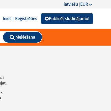
latviešu
|
EUR
Ieiet | Reģistrēties
Publicēt sludinājumu!
Meklēšana
izi
jat.
āk
u