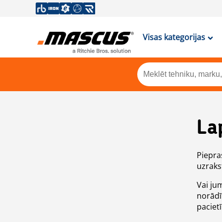
Visas kategorijas
La
Piepras
uzrakst
Vai ju
norādī
paciet