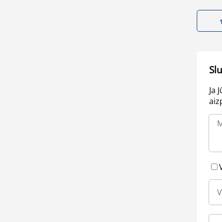
Sl
Ja 
aiz