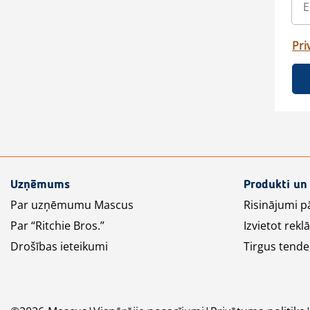
Pri
Uzņēmums
Produkti un
Par uzņēmumu Mascus
Risinājumi p
Par “Ritchie Bros.”
Izvietot rek
Drošības ieteikumi
Tirgus tende