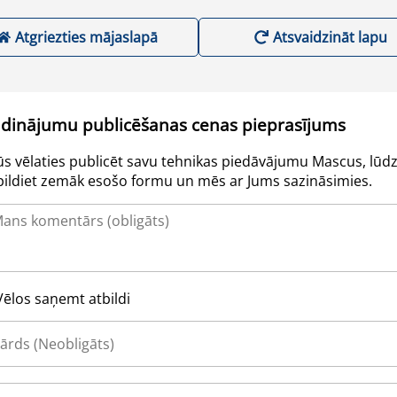
Atgriezties mājaslapā
Atsvaidzināt lapu
udinājumu publicēšanas cenas pieprasījums
Jūs vēlaties publicēt savu tehnikas piedāvājumu Mascus, lūdz
pildiet zemāk esošo formu un mēs ar Jums sazināsimies.
Vēlos saņemt atbildi