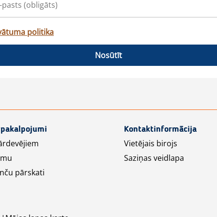
vātuma politika
Nosūtīt
 pakalpojumi
Kontaktinformācija
ārdevējiem
Vietējais birojs
lāmu
Saziņas veidlapa
nču pārskati