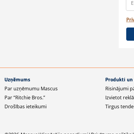
Pri
Uzņēmums
Produkti un
Par uzņēmumu Mascus
Risinājumi p
Par “Ritchie Bros.”
Izvietot rek
Drošības ieteikumi
Tirgus tende