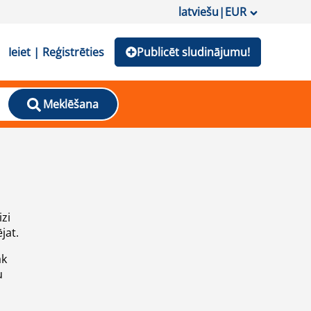
latviešu
|
EUR
Ieiet | Reģistrēties
Publicēt sludinājumu!
Meklēšana
izi
jat.
āk
u