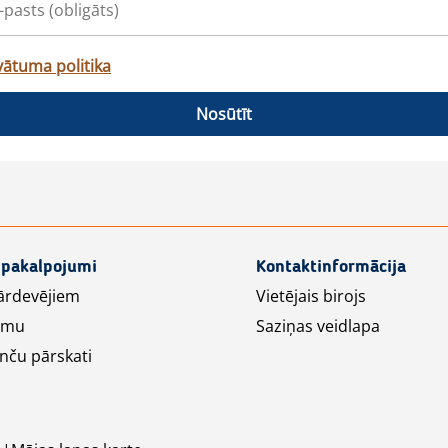
vātuma politika
Nosūtīt
 pakalpojumi
Kontaktinformācija
ārdevējiem
Vietējais birojs
lāmu
Saziņas veidlapa
nču pārskati