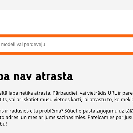
pa nav atrasta
ītā lapa netika atrasta. Pārbaudiet, vai vietrādis URL ir pare
īts, vai arī skatiet mūsu vietnes karti, lai atrastu to, ko meklē
ms ir radusies cita problēma? Sūtiet e-pasta ziņojumu uz tāl
to adresi un mēs ar jums sazināsimies. Pateicamies par Jūs
ību!