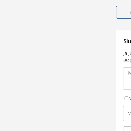
Sl
Ja 
aiz