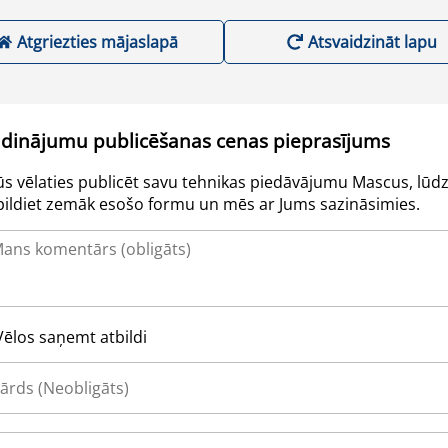
Atgriezties mājaslapā
Atsvaidzināt lapu
udinājumu publicēšanas cenas pieprasījums
Jūs vēlaties publicēt savu tehnikas piedāvājumu Mascus, lūdz
pildiet zemāk esošo formu un mēs ar Jums sazināsimies.
Vēlos saņemt atbildi