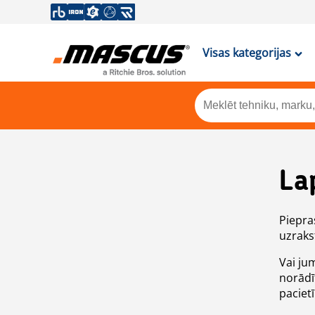
Visas kategorijas
La
Piepras
uzrakst
Vai ju
norādī
paciet