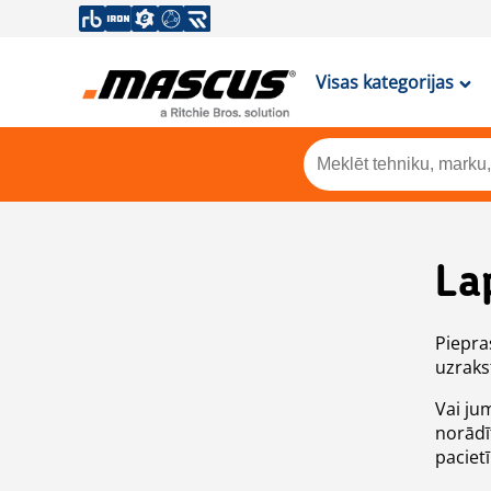
Visas kategorijas
La
Piepras
uzrakst
Vai ju
norādī
paciet