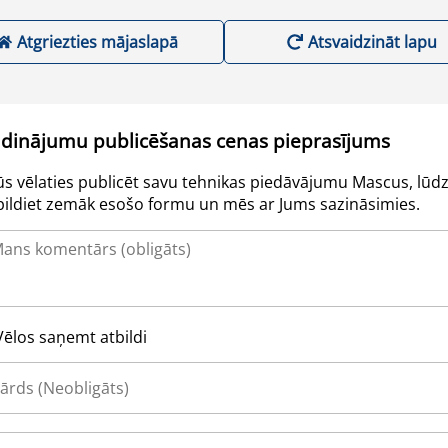
Atgriezties mājaslapā
Atsvaidzināt lapu
udinājumu publicēšanas cenas pieprasījums
Jūs vēlaties publicēt savu tehnikas piedāvājumu Mascus, lūdz
pildiet zemāk esošo formu un mēs ar Jums sazināsimies.
Vēlos saņemt atbildi