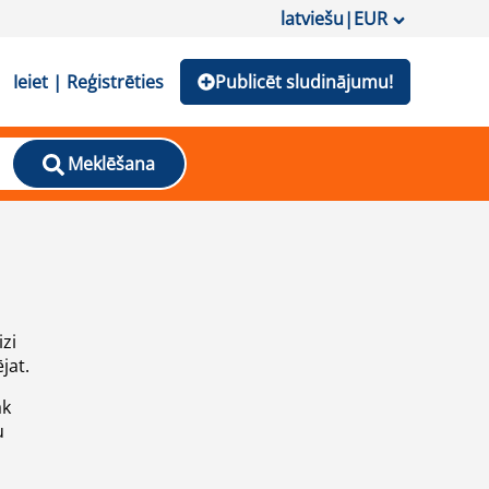
latviešu
|
EUR
Ieiet | Reģistrēties
Publicēt sludinājumu!
Meklēšana
izi
jat.
āk
u