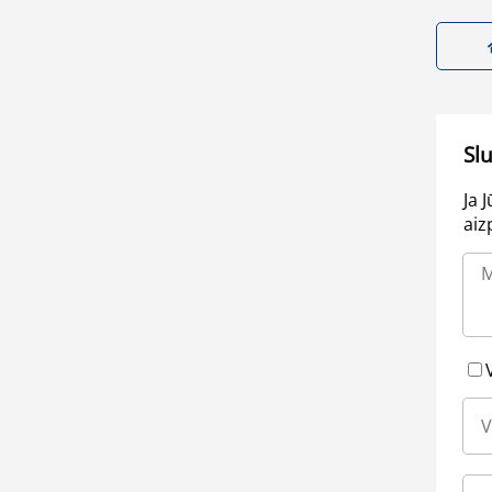
Sl
Ja 
aiz