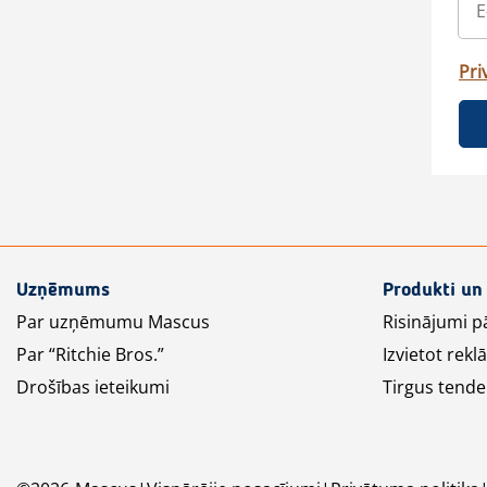
Pri
Uzņēmums
Produkti un
Par uzņēmumu Mascus
Risinājumi p
Par “Ritchie Bros.”
Izvietot rek
Drošības ieteikumi
Tirgus tende