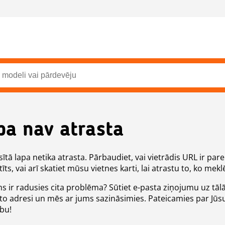
pa nav atrasta
ītā lapa netika atrasta. Pārbaudiet, vai vietrādis URL ir pare
īts, vai arī skatiet mūsu vietnes karti, lai atrastu to, ko meklē
ms ir radusies cita problēma? Sūtiet e-pasta ziņojumu uz tāl
to adresi un mēs ar jums sazināsimies. Pateicamies par Jūs
ību!