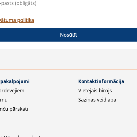
vātuma politika
Nosūtīt
 pakalpojumi
Kontaktinformācija
ārdevējiem
Vietējais birojs
lāmu
Saziņas veidlapa
nču pārskati