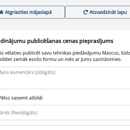
Atgriezties mājaslapā
Atsvaidzināt lapu
udinājumu publicēšanas cenas pieprasījums
Jūs vēlaties publicēt savu tehnikas piedāvājumu Mascus, lūdz
pildiet zemāk esošo formu un mēs ar Jums sazināsimies.
Vēlos saņemt atbildi