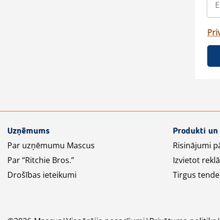
Pri
Uzņēmums
Produkti un
Par uzņēmumu Mascus
Risinājumi p
Par “Ritchie Bros.”
Izvietot rek
Drošības ieteikumi
Tirgus tende