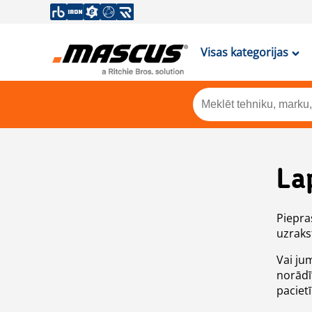
Visas kategorijas
La
Piepras
uzrakst
Vai ju
norādī
paciet