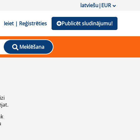
latviešu
|
EUR
Ieiet | Reģistrēties
Publicēt sludinājumu!
Meklēšana
izi
jat.
āk
u