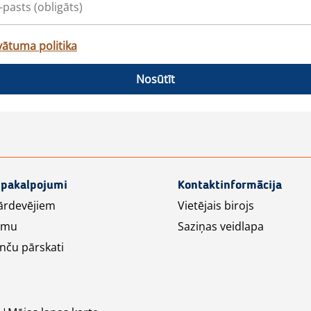
vātuma politika
Nosūtīt
 pakalpojumi
Kontaktinformācija
ārdevējiem
Vietējais birojs
lāmu
Saziņas veidlapa
nču pārskati