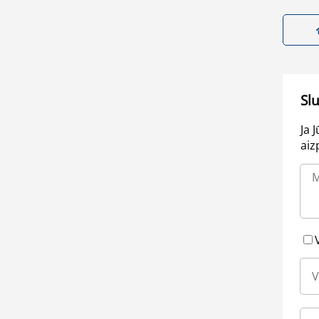
Sl
Ja 
aiz