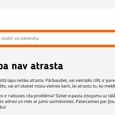
pa nav atrasta
ītā lapa netika atrasta. Pārbaudiet, vai vietrādis URL ir pare
īts, vai arī skatiet mūsu vietnes karti, lai atrastu to, ko meklē
ms ir radusies cita problēma? Sūtiet e-pasta ziņojumu uz tāl
to adresi un mēs ar jums sazināsimies. Pateicamies par Jūs
ību!