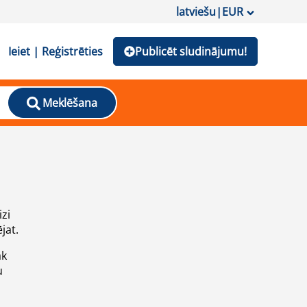
latviešu
|
EUR
Ieiet | Reģistrēties
Publicēt sludinājumu!
Meklēšana
izi
jat.
āk
u