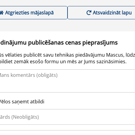
Atgriezties mājaslapā
Atsvaidzināt lapu
udinājumu publicēšanas cenas pieprasījums
Jūs vēlaties publicēt savu tehnikas piedāvājumu Mascus, lūdz
pildiet zemāk esošo formu un mēs ar Jums sazināsimies.
Vēlos saņemt atbildi