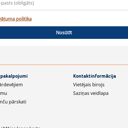
vātuma politika
Nosūtīt
 pakalpojumi
Kontaktinformācija
ārdevējiem
Vietējais birojs
lāmu
Saziņas veidlapa
nču pārskati