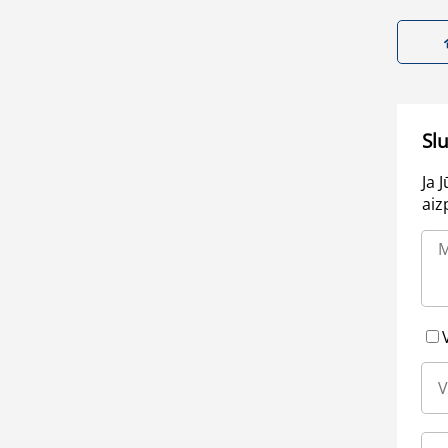
Sl
Ja 
aiz