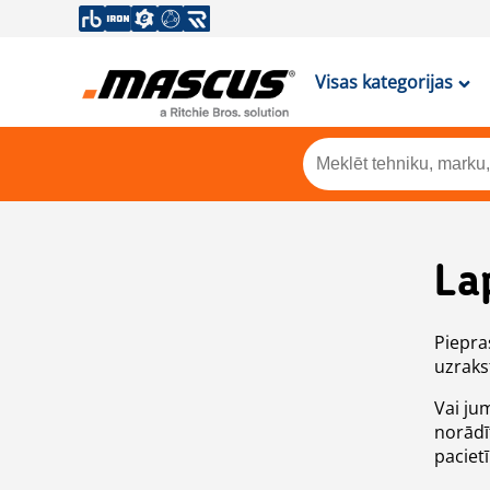
Visas kategorijas
La
Piepras
uzrakst
Vai ju
norādī
paciet