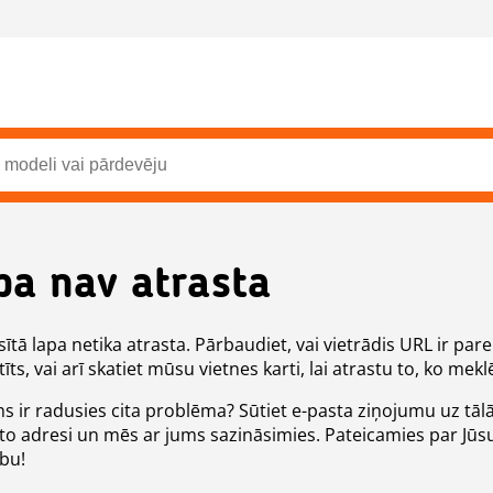
pa nav atrasta
ītā lapa netika atrasta. Pārbaudiet, vai vietrādis URL ir pare
īts, vai arī skatiet mūsu vietnes karti, lai atrastu to, ko meklē
ms ir radusies cita problēma? Sūtiet e-pasta ziņojumu uz tāl
to adresi un mēs ar jums sazināsimies. Pateicamies par Jūs
ību!