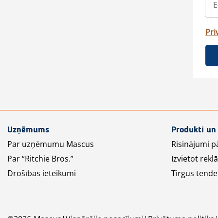
Pri
Uzņēmums
Produkti un
Par uzņēmumu Mascus
Risinājumi p
Par “Ritchie Bros.”
Izvietot rek
Drošības ieteikumi
Tirgus tende