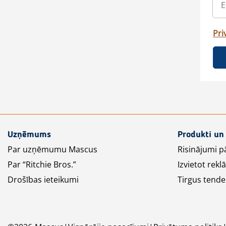
Pri
Uzņēmums
Produkti un
Par uzņēmumu Mascus
Risinājumi p
Par “Ritchie Bros.”
Izvietot rek
Drošības ieteikumi
Tirgus tende