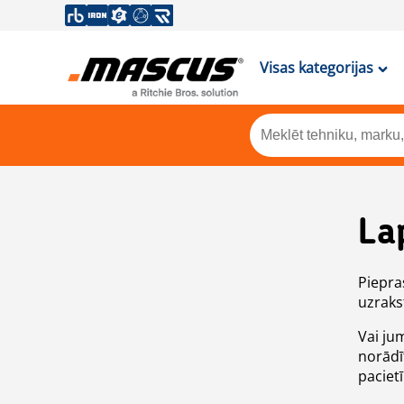
Visas kategorijas
La
Piepras
uzrakst
Vai ju
norādī
paciet