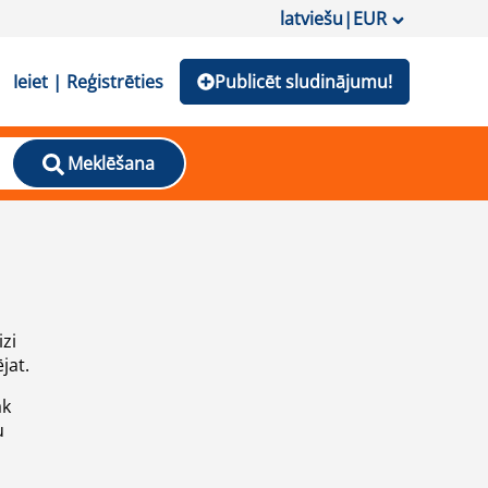
latviešu
|
EUR
Ieiet | Reģistrēties
Publicēt sludinājumu!
Meklēšana
izi
jat.
āk
u