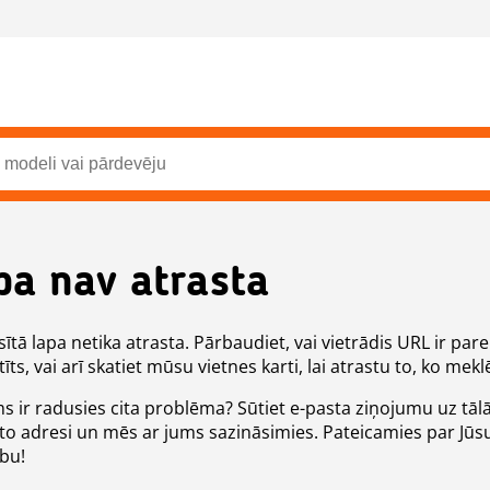
pa nav atrasta
ītā lapa netika atrasta. Pārbaudiet, vai vietrādis URL ir pare
īts, vai arī skatiet mūsu vietnes karti, lai atrastu to, ko meklē
ms ir radusies cita problēma? Sūtiet e-pasta ziņojumu uz tāl
to adresi un mēs ar jums sazināsimies. Pateicamies par Jūs
ību!