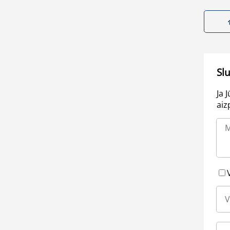
Sl
Ja 
aiz