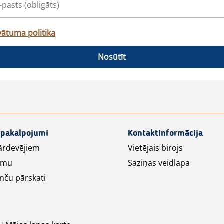
vātuma politika
Nosūtīt
 pakalpojumi
Kontaktinformācija
ārdevējiem
Vietējais birojs
lāmu
Saziņas veidlapa
nču pārskati