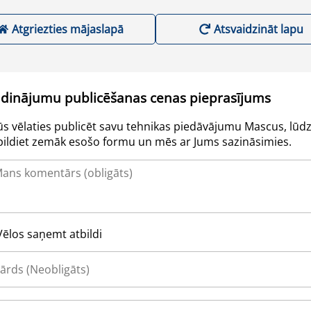
Atgriezties mājaslapā
Atsvaidzināt lapu
udinājumu publicēšanas cenas pieprasījums
Jūs vēlaties publicēt savu tehnikas piedāvājumu Mascus, lūdz
pildiet zemāk esošo formu un mēs ar Jums sazināsimies.
Vēlos saņemt atbildi