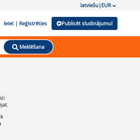
latviešu
|
EUR
Ieiet | Reģistrēties
Publicēt sludinājumu!
Meklēšana
izi
jat.
āk
u