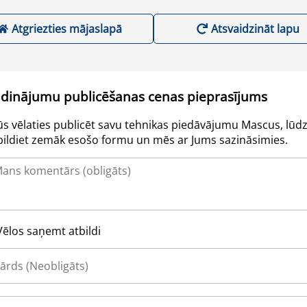
Atgriezties mājaslapā
Atsvaidzināt lapu
udinājumu publicēšanas cenas pieprasījums
Jūs vēlaties publicēt savu tehnikas piedāvājumu Mascus, lūdz
pildiet zemāk esošo formu un mēs ar Jums sazināsimies.
Vēlos saņemt atbildi