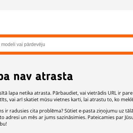
pa nav atrasta
ītā lapa netika atrasta. Pārbaudiet, vai vietrādis URL ir pare
īts, vai arī skatiet mūsu vietnes karti, lai atrastu to, ko meklē
ms ir radusies cita problēma? Sūtiet e-pasta ziņojumu uz tāl
to adresi un mēs ar jums sazināsimies. Pateicamies par Jūs
ību!