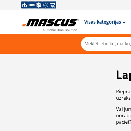
Visas kategorijas
La
Piepras
uzrakst
Vai ju
norādī
paciet