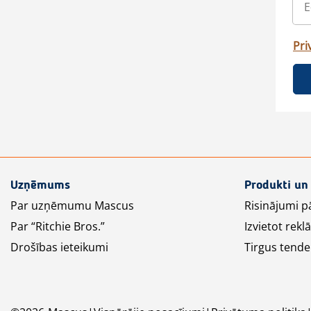
Pri
Uzņēmums
Produkti un
Par uzņēmumu Mascus
Risinājumi p
Par “Ritchie Bros.”
Izvietot rek
Drošības ieteikumi
Tirgus tende