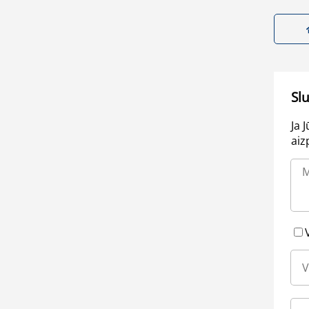
Sl
Ja 
aiz