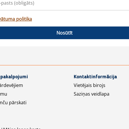
vātuma politika
Nosūtīt
 pakalpojumi
Kontaktinformācija
ārdevējiem
Vietējais birojs
lāmu
Saziņas veidlapa
nču pārskati