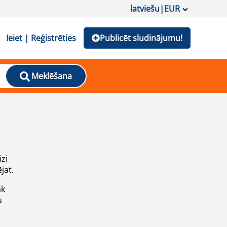
latviešu
|
EUR
Ieiet | Reģistrēties
Publicēt sludinājumu!
Meklēšana
izi
jat.
āk
u