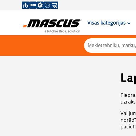
Visas kategorijas
La
Piepras
uzrakst
Vai ju
norādī
paciet