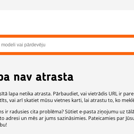
pa nav atrasta
ītā lapa netika atrasta. Pārbaudiet, vai vietrādis URL ir pare
īts, vai arī skatiet mūsu vietnes karti, lai atrastu to, ko meklē
ms ir radusies cita problēma? Sūtiet e-pasta ziņojumu uz tāl
to adresi un mēs ar jums sazināsimies. Pateicamies par Jūs
ību!