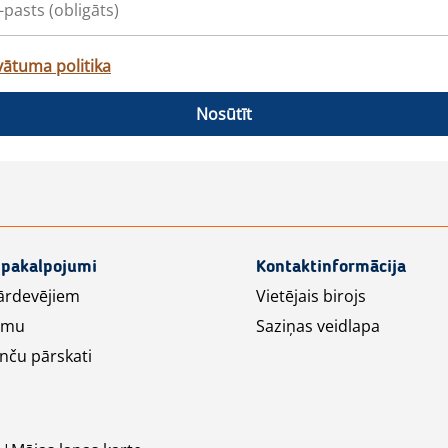
vātuma politika
Nosūtīt
 pakalpojumi
Kontaktinformācija
ārdevējiem
Vietējais birojs
lāmu
Saziņas veidlapa
nču pārskati