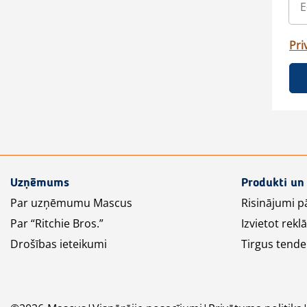
Pri
Uzņēmums
Produkti un
Par uzņēmumu Mascus
Risinājumi p
Par “Ritchie Bros.”
Izvietot rek
Drošības ieteikumi
Tirgus tende