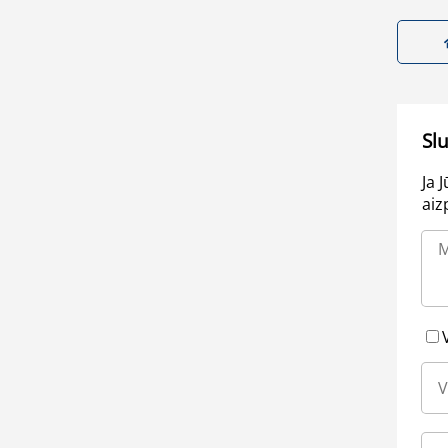
Sl
Ja 
aiz