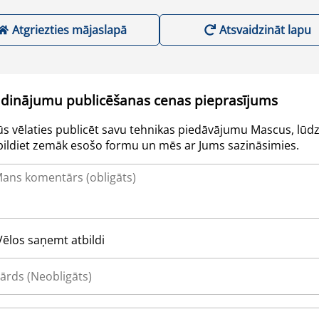
Atgriezties mājaslapā
Atsvaidzināt lapu
udinājumu publicēšanas cenas pieprasījums
Jūs vēlaties publicēt savu tehnikas piedāvājumu Mascus, lūdz
pildiet zemāk esošo formu un mēs ar Jums sazināsimies.
Vēlos saņemt atbildi