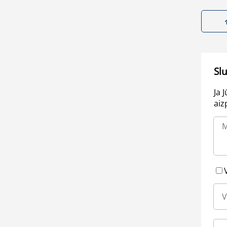
Sl
Ja 
aiz