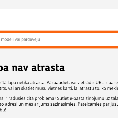
pa nav atrasta
ītā lapa netika atrasta. Pārbaudiet, vai vietrādis URL ir pare
īts, vai arī skatiet mūsu vietnes karti, lai atrastu to, ko meklē
ms ir radusies cita problēma? Sūtiet e-pasta ziņojumu uz tāl
to adresi un mēs ar jums sazināsimies. Pateicamies par Jūs
ību!