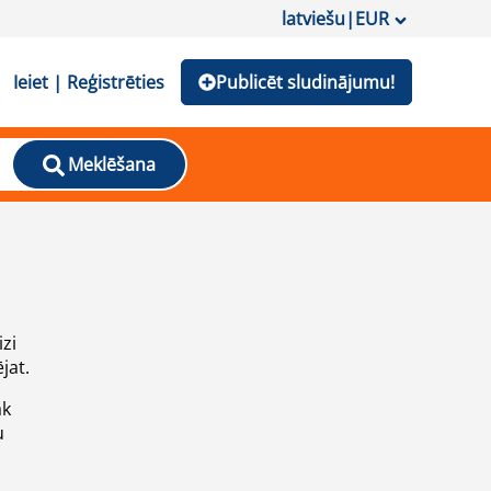
latviešu
|
EUR
Ieiet | Reģistrēties
Publicēt sludinājumu!
Meklēšana
izi
jat.
āk
u