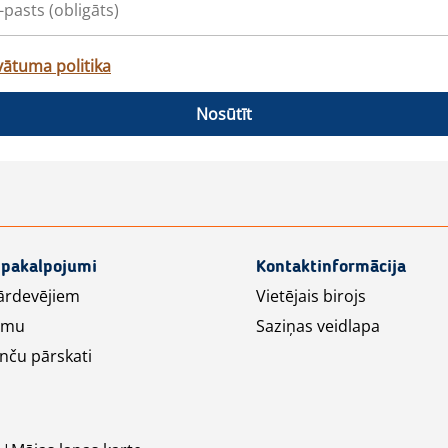
vātuma politika
Nosūtīt
 pakalpojumi
Kontaktinformācija
ārdevējiem
Vietējais birojs
lāmu
Saziņas veidlapa
nču pārskati