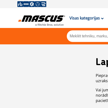
Visas kategorijas
La
Piepras
uzrakst
Vai ju
norādī
paciet