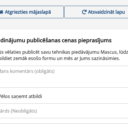
Atgriezties mājaslapā
Atsvaidzināt lapu
udinājumu publicēšanas cenas pieprasījums
Jūs vēlaties publicēt savu tehnikas piedāvājumu Mascus, lūdz
pildiet zemāk esošo formu un mēs ar Jums sazināsimies.
Vēlos saņemt atbildi