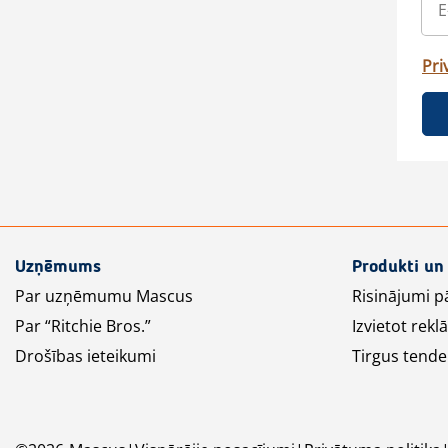
Pri
Uzņēmums
Produkti un
Par uzņēmumu Mascus
Risinājumi p
Par “Ritchie Bros.”
Izvietot rek
Drošības ieteikumi
Tirgus tende