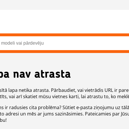
pa nav atrasta
ītā lapa netika atrasta. Pārbaudiet, vai vietrādis URL ir pare
īts, vai arī skatiet mūsu vietnes karti, lai atrastu to, ko meklē
ms ir radusies cita problēma? Sūtiet e-pasta ziņojumu uz tāl
to adresi un mēs ar jums sazināsimies. Pateicamies par Jūs
ību!