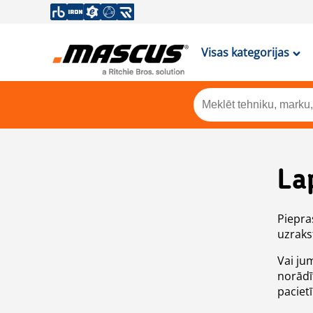
Visas kategorijas
La
Piepras
uzrakst
Vai ju
norādī
paciet