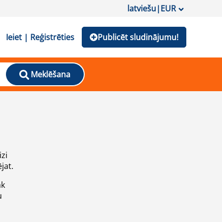
latviešu
|
EUR
Ieiet | Reģistrēties
Publicēt sludinājumu!
Meklēšana
izi
jat.
āk
u