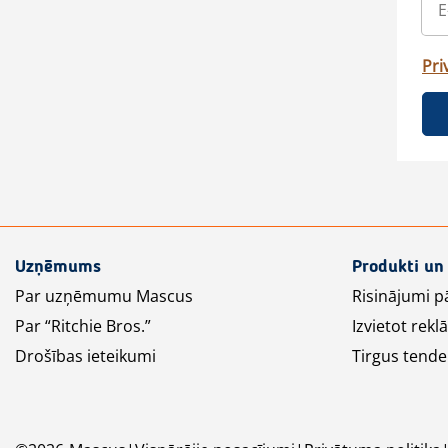
Pri
Uzņēmums
Produkti un
Par uzņēmumu Mascus
Risinājumi p
Par “Ritchie Bros.”
Izvietot rek
Drošības ieteikumi
Tirgus tende