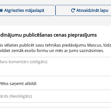
Atgriezties mājaslapā
Atsvaidzināt lapu
udinājumu publicēšanas cenas pieprasījums
Jūs vēlaties publicēt savu tehnikas piedāvājumu Mascus, lūdz
pildiet zemāk esošo formu un mēs ar Jums sazināsimies.
Vēlos saņemt atbildi