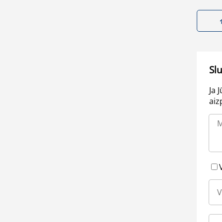
Sl
Ja 
aiz