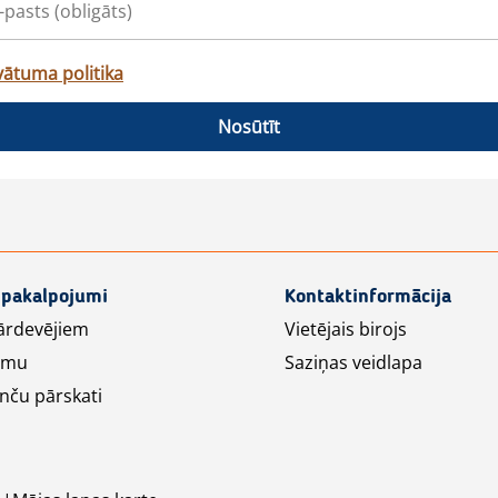
vātuma politika
Nosūtīt
 pakalpojumi
Kontaktinformācija
ārdevējiem
Vietējais birojs
lāmu
Saziņas veidlapa
nču pārskati