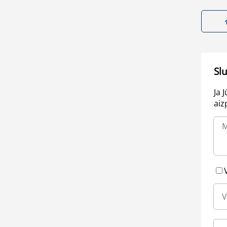
Sl
Ja 
aiz