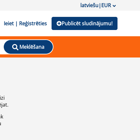
latviešu
|
EUR
Ieiet | Reģistrēties
Publicēt sludinājumu!
Meklēšana
izi
jat.
āk
u