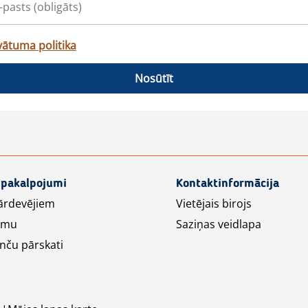
vātuma politika
Nosūtīt
 pakalpojumi
Kontaktinformācija
ārdevējiem
Vietējais birojs
lāmu
Saziņas veidlapa
nču pārskati