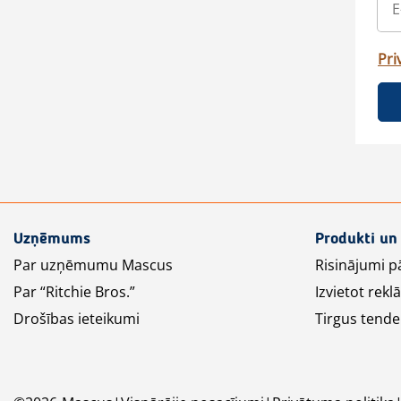
Pri
Uzņēmums
Produkti un
Par uzņēmumu Mascus
Risinājumi p
Par “Ritchie Bros.”
Izvietot rek
Drošības ieteikumi
Tirgus tende