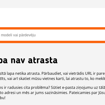
pa nav atrasta
ītā lapa netika atrasta. Pārbaudiet, vai vietrādis URL ir pare
īts, vai arī skatiet mūsu vietnes karti, lai atrastu to, ko meklē
ms ir radusies cita problēma? Sūtiet e-pasta ziņojumu uz tāl
to adresi un mēs ar jums sazināsimies. Pateicamies par Jūs
ību!