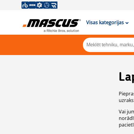
Visas kategorijas
La
Piepras
uzrakst
Vai ju
norādī
paciet