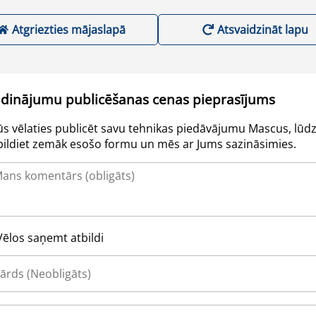
Atgriezties mājaslapā
Atsvaidzināt lapu
udinājumu publicēšanas cenas pieprasījums
Jūs vēlaties publicēt savu tehnikas piedāvājumu Mascus, lūdz
pildiet zemāk esošo formu un mēs ar Jums sazināsimies.
Vēlos saņemt atbildi