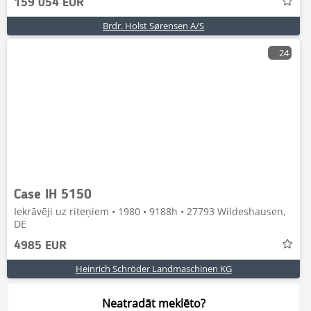
159 054 EUR
Brdr. Holst Sørensen A/S
24
Case IH 5150
Iekrāvēji uz riteņiem • 1980 • 9188h • 27793 Wildeshausen,
DE
4985 EUR
Heinrich Schröder Landmaschinen KG
Neatradāt meklēto?