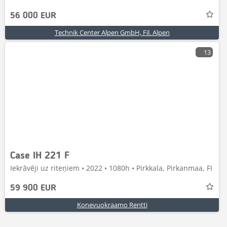
56 000 EUR
Technik Center Alpen GmbH, Fil. Alpen
13
Case IH 221 F
Iekrāvēji uz riteņiem • 2022 • 1080h • Pirkkala, Pirkanmaa, FI
59 900 EUR
Konevuokraamo Rentti