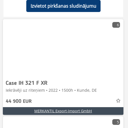
Izvietot pirkšanas sludinājumu
6
Case IH 321 F XR
Iekrāvēji uz riteņiem • 2022 • 1500h • Kunde, DE
44 900 EUR
MERKANTIL Export-Import GmbH
5