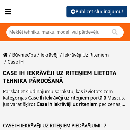
Publicēt sludinājumu!
Būvniecība
Iekrāvēji
Iekrāvēji Uz Riteņiem
Case IH
CASE IH IEKRĀVĒJI UZ RITEŅIEM LIETOTA
TEHNIKA PĀRDOŠANĀ
Pārskatiet sludinājumu sarakstu, kas izvietots zem
kategorijas
Case Ih
Iekrāvēji uz riteņiem
portālā Mascus.
Jūs varat šķirot
Case Ih
iekrāvēji uz riteņiem
pēc cenas,
izlaiduma gada vai valsts. Lūdzu izmantojiet brīvā teksta
meklētāju, lai atrastu vēlamo tehniku.
CASE IH IEKRĀVĒJI UZ RITEŅIEM PIEDĀVĀJUMI : 7