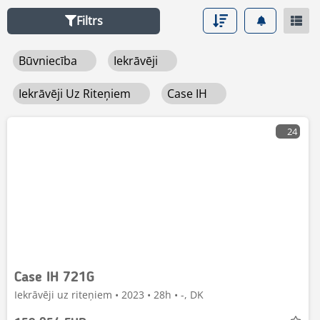
Filtrs
Būvniecība
Iekrāvēji
Iekrāvēji Uz Riteņiem
Case IH
24
Case IH 721G
Iekrāvēji uz riteņiem • 2023 • 28h • -, DK