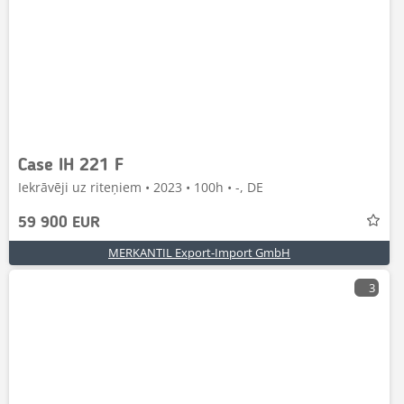
Case IH 221 F
Iekrāvēji uz riteņiem • 2023 • 100h • -, DE
59 900 EUR
MERKANTIL Export-Import GmbH
3