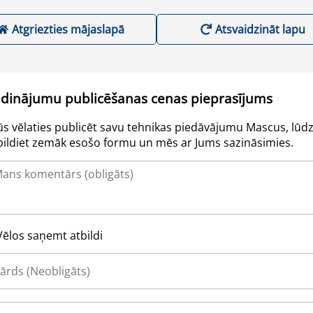
Atgriezties mājaslapā
Atsvaidzināt lapu
udinājumu publicēšanas cenas pieprasījums
Jūs vēlaties publicēt savu tehnikas piedāvājumu Mascus, lūdz
pildiet zemāk esošo formu un mēs ar Jums sazināsimies.
Vēlos saņemt atbildi