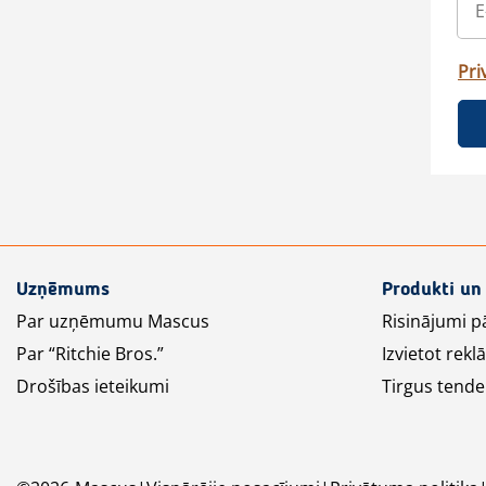
Pri
Uzņēmums
Produkti un
Par uzņēmumu Mascus
Risinājumi p
Par “Ritchie Bros.”
Izvietot rek
Drošības ieteikumi
Tirgus tende