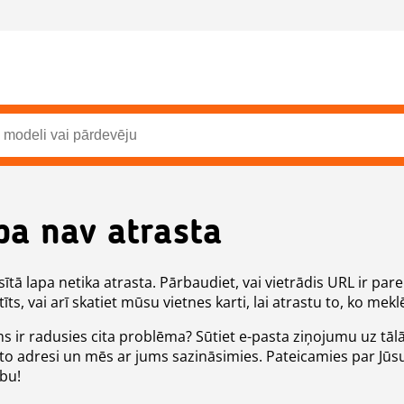
pa nav atrasta
ītā lapa netika atrasta. Pārbaudiet, vai vietrādis URL ir pare
īts, vai arī skatiet mūsu vietnes karti, lai atrastu to, ko meklē
ms ir radusies cita problēma? Sūtiet e-pasta ziņojumu uz tāl
to adresi un mēs ar jums sazināsimies. Pateicamies par Jūs
ību!