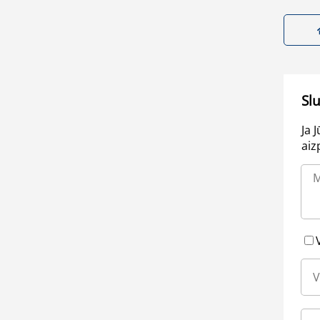
Sl
Ja 
aiz