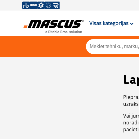
Visas kategorijas
La
Piepras
uzrakst
Vai ju
norādī
paciet