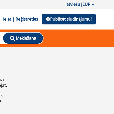
latviešu
|
EUR
Ieiet | Reģistrēties
Publicēt sludinājumu!
Meklēšana
izi
jat.
āk
u