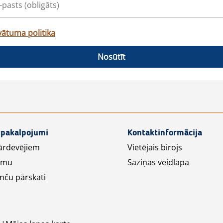
vātuma politika
Nosūtīt
 pakalpojumi
Kontaktinformācija
ārdevējiem
Vietējais birojs
lāmu
Saziņas veidlapa
nču pārskati