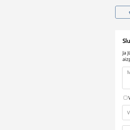
Sl
Ja 
aiz