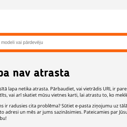
pa nav atrasta
ītā lapa netika atrasta. Pārbaudiet, vai vietrādis URL ir pare
īts, vai arī skatiet mūsu vietnes karti, lai atrastu to, ko meklē
ms ir radusies cita problēma? Sūtiet e-pasta ziņojumu uz tāl
to adresi un mēs ar jums sazināsimies. Pateicamies par Jūs
ību!