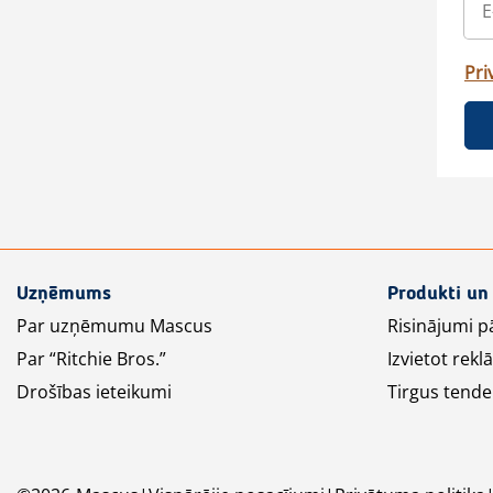
Pri
Uzņēmums
Produkti un
Par uzņēmumu Mascus
Risinājumi p
Par “Ritchie Bros.”
Izvietot rek
Drošības ieteikumi
Tirgus tende