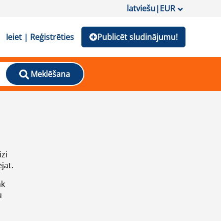
latviešu
|
EUR
Ieiet | Reģistrēties
Publicēt sludinājumu!
Meklēšana
izi
jat.
āk
u