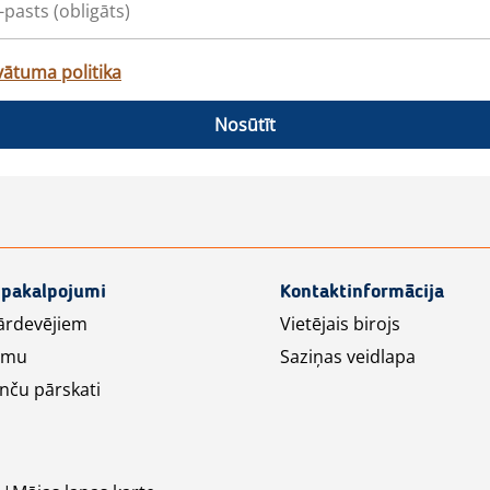
vātuma politika
Nosūtīt
 pakalpojumi
Kontaktinformācija
ārdevējiem
Vietējais birojs
lāmu
Saziņas veidlapa
nču pārskati