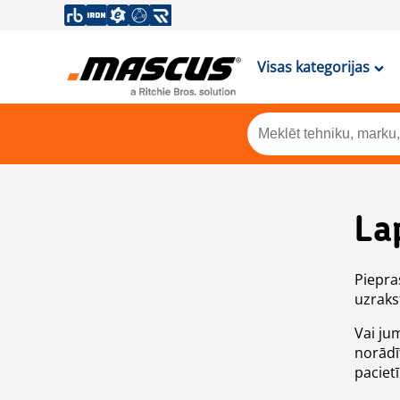
Visas kategorijas
La
Piepras
uzrakst
Vai ju
norādī
paciet