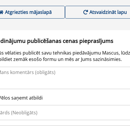
Atgriezties mājaslapā
Atsvaidzināt lapu
udinājumu publicēšanas cenas pieprasījums
Jūs vēlaties publicēt savu tehnikas piedāvājumu Mascus, lūdz
pildiet zemāk esošo formu un mēs ar Jums sazināsimies.
Vēlos saņemt atbildi