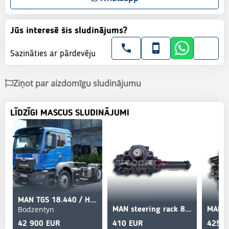
Jūs interesē šis sludinājums?
Sazināties ar pārdevēju
Ziņot par aizdomīgu sludinājumu
LĪDZĪGI MASCUS SLUDINĀJUMI
MAN TGS 18.440 / HYDRAULICS / RETARDER / ALLOY WHEELS
Bodzentyn
MAN steering rack 81462009543
42 900 EUR
410 EUR
425 E