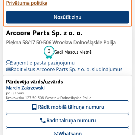
Privātuma politika
Nosūtīt ziņu
Arcoore Parts Sp. z o. o.
Piękna 58/17 50-506 Wrocław Dolnośląskie Polija
3
Gadi Mascus vietnē
Saņemt e-pasta paziņojumu
Rādīt visus Arcoore Parts Sp. z o. o. sludinājumus
Pārdevēja vārds/uzvārds
Marcin
Zakrzewski
poļu,spāņu
Krakowska 127 50-508 Wrocław Dolnośląskie Polija
Rādīt mobilā tālruņa numuru
Rādīt tālruņa numuru
Whatsapp