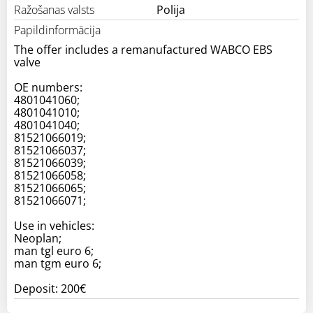
Ražošanas valsts
Polija
Papildinformācija
The offer includes a remanufactured WABCO EBS
valve
OE numbers:
4801041060;
4801041010;
4801041040;
81521066019;
81521066037;
81521066039;
81521066058;
81521066065;
81521066071;
Use in vehicles:
Neoplan;
man tgl euro 6;
man tgm euro 6;
Deposit: 200€