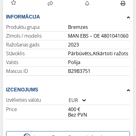
INFORMĀCIJA
Produktu grupa
Bremzes
Zīmols / modelis
MAN EBS – OE 4801041060
Ražošanas gads
2023
Stāvoklis
Pārbūvēts,Atkārtoti ražots
Valsts
Polija
Mascus ID
B29B3751
IZCENOJUMS
Izvēlieties valūtu
EUR
Price
400 €
Bez PVN