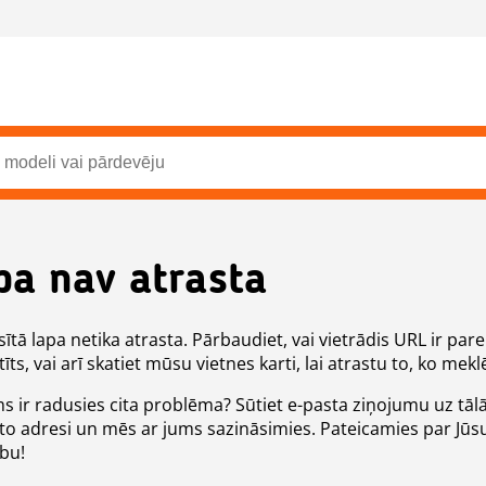
pa nav atrasta
ītā lapa netika atrasta. Pārbaudiet, vai vietrādis URL ir pare
īts, vai arī skatiet mūsu vietnes karti, lai atrastu to, ko meklē
ms ir radusies cita problēma? Sūtiet e-pasta ziņojumu uz tāl
to adresi un mēs ar jums sazināsimies. Pateicamies par Jūs
ību!