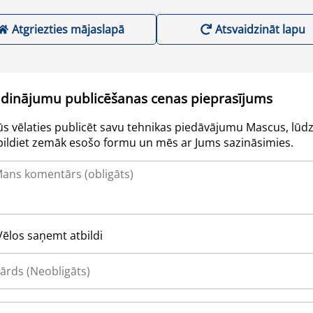
Atgriezties mājaslapā
Atsvaidzināt lapu
udinājumu publicēšanas cenas pieprasījums
Jūs vēlaties publicēt savu tehnikas piedāvājumu Mascus, lūdz
pildiet zemāk esošo formu un mēs ar Jums sazināsimies.
Vēlos saņemt atbildi