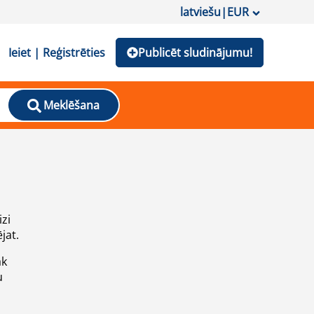
latviešu
|
EUR
Ieiet | Reģistrēties
Publicēt sludinājumu!
Meklēšana
izi
jat.
āk
u