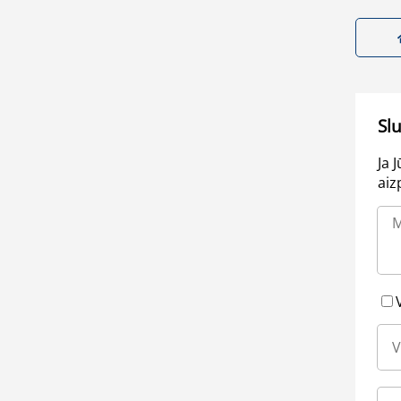
Sl
Ja 
aiz