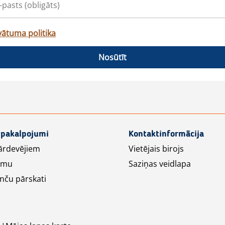
vātuma politika
Nosūtīt
 pakalpojumi
Kontaktinformācija
ārdevējiem
Vietējais birojs
lāmu
Saziņas veidlapa
nču pārskati