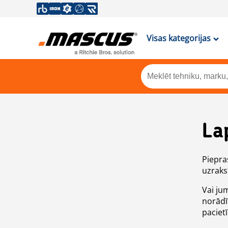
Visas kategorijas
La
Piepras
uzrakst
Vai ju
norādī
paciet