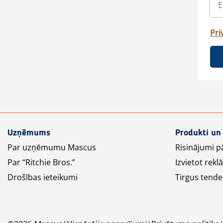
Pri
Uzņēmums
Produkti un
Par uzņēmumu Mascus
Risinājumi p
Par “Ritchie Bros.”
Izvietot rek
Drošības ieteikumi
Tirgus tende