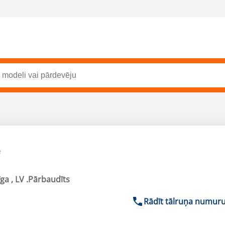
ga , LV .Pārbaudīts
Rādīt tālruņa numur