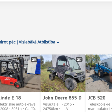
ķirot pēc
|
Vislabākā Atbilstība
8
7
Linde E 18
John Deere 855 D
JCB 520
lektriskie autoiekrāvēji
Visurgājēji • 2015 •
Teleskopiskie
 2008 • 8051h • Gailīšu
24750km • -, LV
manipulatori •