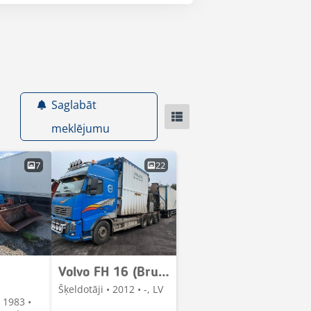
Saglabāt
meklējumu
7
22
Volvo FH 16 (Bruks 805.2)
Šķeldotāji • 2012 • -, LV
 1983 •