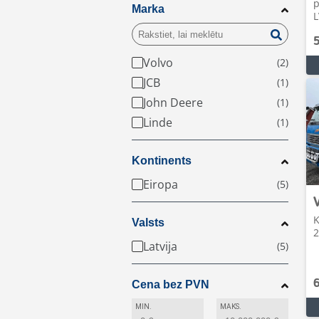
p
Marka
L
Volvo
JCB
John Deere
Linde
Kontinents
Eiropa
K
Valsts
2
Latvija
Cena bez PVN
MIN.
MAKS.