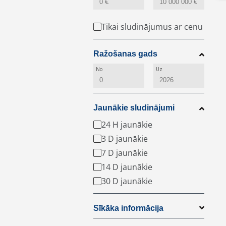
Tikai sludinājumus ar cenu
Ražošanas gads
No
Uz
Jaunākie sludinājumi
24 H jaunākie
3 D jaunākie
7 D jaunākie
14 D jaunākie
30 D jaunākie
Sīkāka informācija