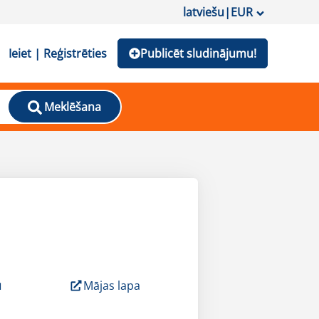
latviešu
|
EUR
Ieiet | Reģistrēties
Publicēt sludinājumu!
Meklēšana
u
Mājas lapa