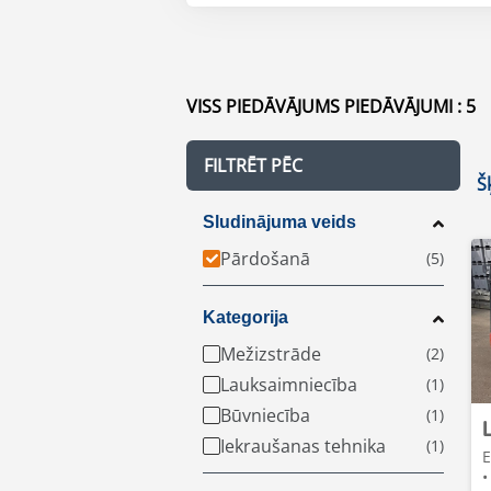
VISS PIEDĀVĀJUMS PIEDĀVĀJUMI : 5
FILTRĒT PĒC
Š
Sludinājuma veids
Pārdošanā
Kategorija
Mežizstrāde
Lauksaimniecība
Būvniecība
Iekraušanas tehnika
E
•