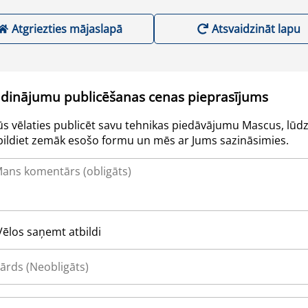
Atgriezties mājaslapā
Atsvaidzināt lapu
udinājumu publicēšanas cenas pieprasījums
Jūs vēlaties publicēt savu tehnikas piedāvājumu Mascus, lūdz
pildiet zemāk esošo formu un mēs ar Jums sazināsimies.
Vēlos saņemt atbildi