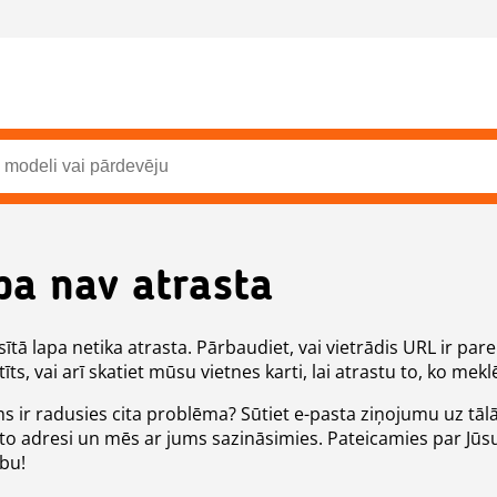
pa nav atrasta
ītā lapa netika atrasta. Pārbaudiet, vai vietrādis URL ir pare
īts, vai arī skatiet mūsu vietnes karti, lai atrastu to, ko meklē
ms ir radusies cita problēma? Sūtiet e-pasta ziņojumu uz tāl
to adresi un mēs ar jums sazināsimies. Pateicamies par Jūs
ību!