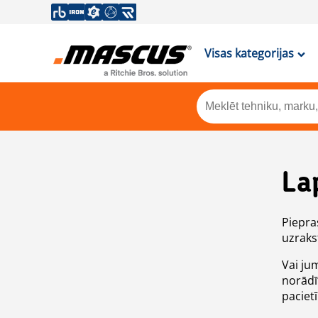
Visas kategorijas
La
Piepras
uzrakst
Vai ju
norādī
paciet