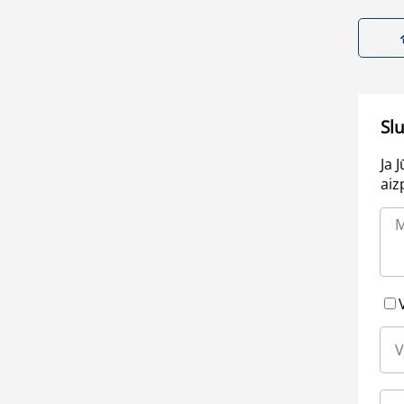
Sl
Ja 
aiz