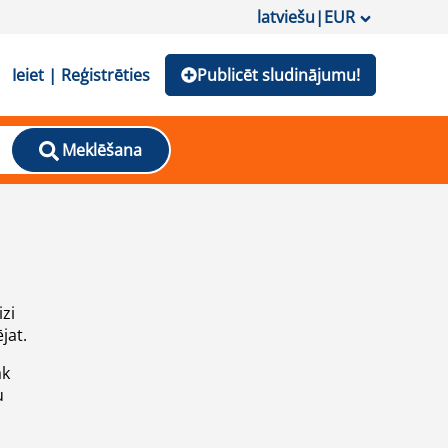
latviešu
|
EUR
Ieiet | Reģistrēties
Publicēt sludinājumu!
Meklēšana
izi
jat.
āk
u