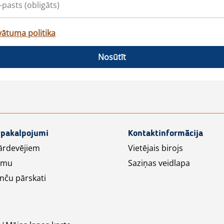
vātuma politika
Nosūtīt
 pakalpojumi
Kontaktinformācija
ārdevējiem
Vietējais birojs
lāmu
Saziņas veidlapa
nču pārskati