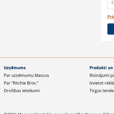
Pri
Uzņēmums
Produkti un
Par uzņēmumu Mascus
Risinājumi p
Par “Ritchie Bros.”
Izvietot rek
Drošības ieteikumi
Tirgus tende