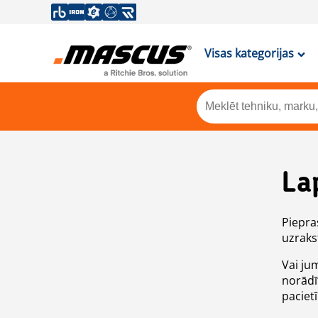
Visas kategorijas
La
Piepras
uzrakst
Vai ju
norādī
paciet