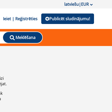
latviešu
|
EUR
Ieiet | Reģistrēties
Publicēt sludinājumu!
Meklēšana
izi
jat.
āk
u