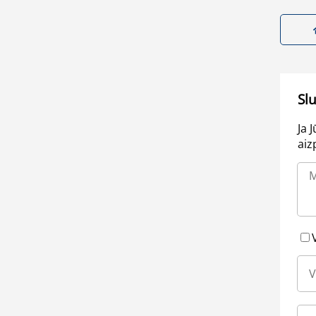
Sl
Ja 
aiz