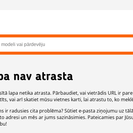
pa nav atrasta
ītā lapa netika atrasta. Pārbaudiet, vai vietrādis URL ir pare
īts, vai arī skatiet mūsu vietnes karti, lai atrastu to, ko meklē
ms ir radusies cita problēma? Sūtiet e-pasta ziņojumu uz tāl
to adresi un mēs ar jums sazināsimies. Pateicamies par Jūs
ību!