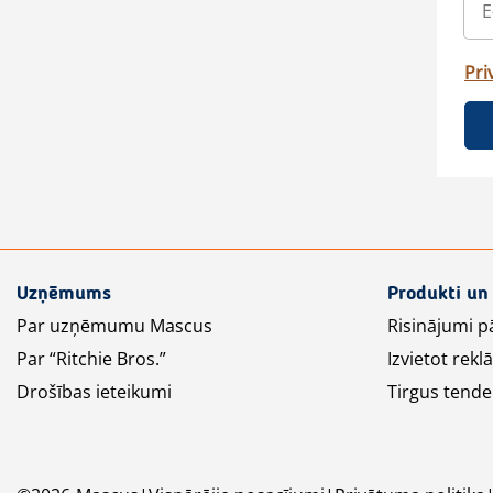
Pri
Uzņēmums
Produkti un
Par uzņēmumu Mascus
Risinājumi p
Par “Ritchie Bros.”
Izvietot rek
Drošības ieteikumi
Tirgus tende