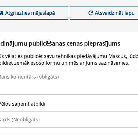
Atgriezties mājaslapā
Atsvaidzināt lapu
udinājumu publicēšanas cenas pieprasījums
Jūs vēlaties publicēt savu tehnikas piedāvājumu Mascus, lūdz
pildiet zemāk esošo formu un mēs ar Jums sazināsimies.
Vēlos saņemt atbildi