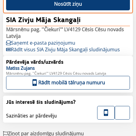
Nosūtīt ziņu
SIA Zivju Māja Skangaļi
Mārsnēnu pag. ''Čiekuri'" LV4129 Cēsis Cēsu novads
Latvija
Saņemt e-pasta paziņojumu
Rādīt visus SIA Zivju Māja Skangaļi sludinājumus
Pārdevēja vārds/uzvārds
Matiss
Zujans
Mārsnēnu pag. ''Čiekuri'" LV4129 Cēsis Cēsu novads Latvija
Rādīt mobilā tālruņa numuru
Jūs interesē šis sludinājums?
Sazināties ar pārdevēju
Ziņot par aizdomīgu sludinājumu