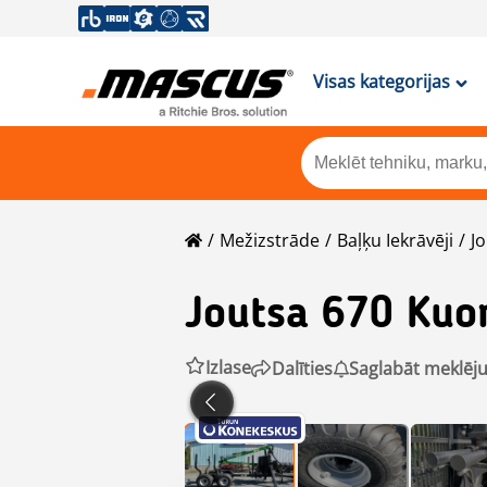
Visas kategorijas
Mežizstrāde
Baļķu Iekrāvēji
J
Joutsa
670 Kuo
Izlase
Dalīties
Saglabāt meklē