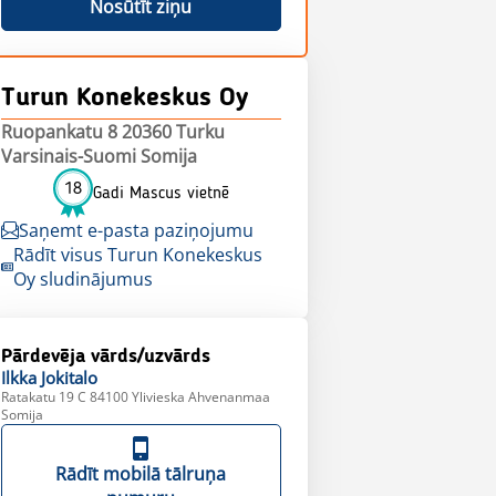
Nosūtīt ziņu
Turun Konekeskus Oy
Ruopankatu 8 20360 Turku
Varsinais-Suomi Somija
18
Gadi Mascus vietnē
Saņemt e-pasta paziņojumu
Rādīt visus Turun Konekeskus
Oy sludinājumus
Pārdevēja vārds/uzvārds
Ilkka
Jokitalo
Ratakatu 19 C 84100 Ylivieska Ahvenanmaa
Somija
Rādīt mobilā tālruņa