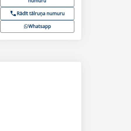
numuru
Rādīt tālruņa numuru
Whatsapp