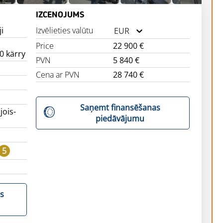
IZCENOJUMS
ji
Izvēlieties valūtu
EUR
Price
22 900 €
0 kärry
PVN
5 840 €
Cena ar PVN
28 740 €
Saņemt finansēšanas
jois-
piedāvājumu
5
s