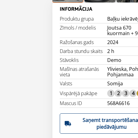
INFORMĀCIJA
Produktu grupa
Baļķu iekrāvē
Zīmols / modelis
Joutsa 670
kuormain + 9
Ražošanas gads
2024
Darba stundu skaits
2 h
Stāvoklis
Demo
Mašīnas atrašanās
Ylivieska, Poh
vieta
Pohjanmaa
Valsts
Somija
Vispārējā pakāpe
1
2
3
4
Mascus ID
568A6616
Saņemt transportēšana
piedāvājumu