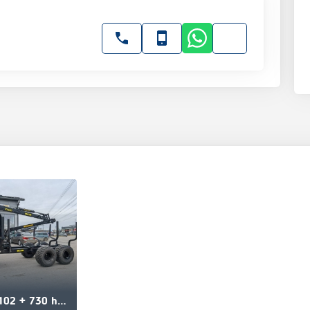
Joutsa 102 + 730 hydr.esiohjauksella