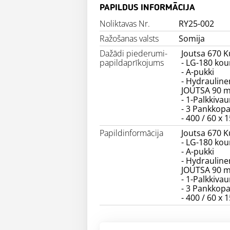
PAPILDUS INFORMĀCIJA
Noliktavas Nr.
RY25-002
Ražošanas valsts
Somija
Dažādi piederumi-
Joutsa 670 
papildaprīkojums
- LG-180 kou
- A-pukki
- Hydrauline
JOUTSA 90 m
- 1-Palkkiva
- 3 Pankkopa
- 400 / 60 x 
Papildinformācija
Joutsa 670 
- LG-180 kou
- A-pukki
- Hydrauline
JOUTSA 90 m
- 1-Palkkiva
- 3 Pankkopa
- 400 / 60 x 