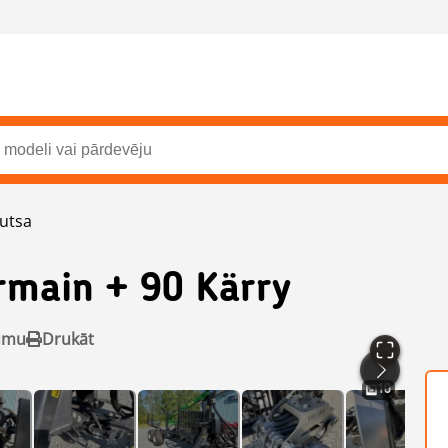
outsa
rmain + 90 Kärry
jumu
Drukāt
10