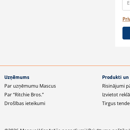
Pri
Uzņēmums
Produkti un
Par uzņēmumu Mascus
Risinājumi p
Par “Ritchie Bros.”
Izvietot rek
Drošības ieteikumi
Tirgus tende