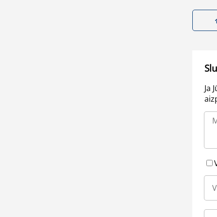
Sl
Ja 
aiz