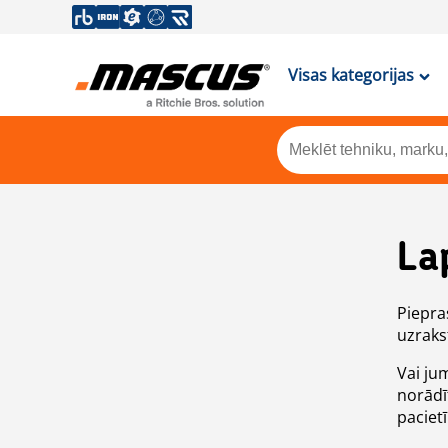
Visas kategorijas
La
Piepras
uzrakst
Vai ju
norādī
paciet