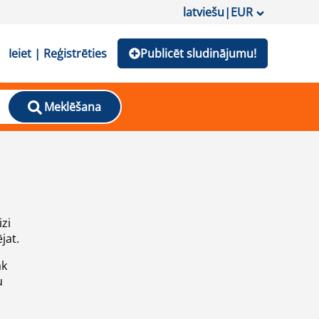
latviešu
|
EUR
Ieiet | Reģistrēties
Publicēt sludinājumu!
Meklēšana
izi
jat.
āk
u