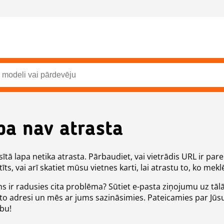
pa nav atrasta
ītā lapa netika atrasta. Pārbaudiet, vai vietrādis URL ir pare
īts, vai arī skatiet mūsu vietnes karti, lai atrastu to, ko meklē
ms ir radusies cita problēma? Sūtiet e-pasta ziņojumu uz tāl
to adresi un mēs ar jums sazināsimies. Pateicamies par Jūs
ību!