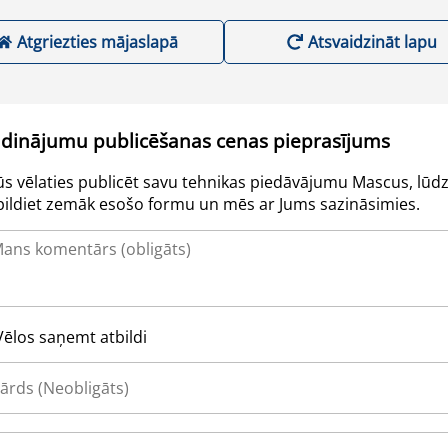
Atgriezties mājaslapā
Atsvaidzināt lapu
udinājumu publicēšanas cenas pieprasījums
Jūs vēlaties publicēt savu tehnikas piedāvājumu Mascus, lūdz
pildiet zemāk esošo formu un mēs ar Jums sazināsimies.
Vēlos saņemt atbildi