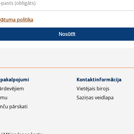
vātuma politika
Nosūtīt
 pakalpojumi
Kontaktinformācija
ārdevējiem
Vietējais birojs
lāmu
Saziņas veidlapa
nču pārskati