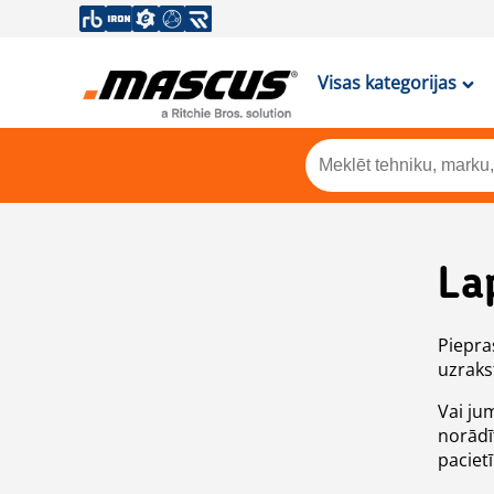
Visas kategorijas
La
Piepras
uzrakst
Vai ju
norādī
paciet