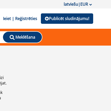
latviešu
|
EUR
Ieiet | Reģistrēties
Publicēt sludinājumu!
Meklēšana
izi
jat.
āk
u