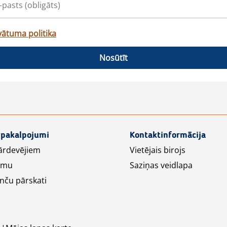
vātuma politika
Nosūtīt
 pakalpojumi
Kontaktinformācija
ārdevējiem
Vietējais birojs
lāmu
Saziņas veidlapa
nču pārskati