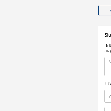
Sl
Ja 
aiz