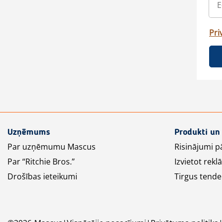
Pri
Uzņēmums
Produkti un
Par uzņēmumu Mascus
Risinājumi p
Par “Ritchie Bros.”
Izvietot rek
Drošības ieteikumi
Tirgus tende