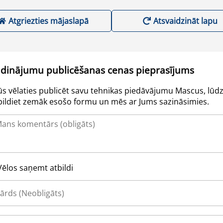
Atgriezties mājaslapā
Atsvaidzināt lapu
udinājumu publicēšanas cenas pieprasījums
Jūs vēlaties publicēt savu tehnikas piedāvājumu Mascus, lūdz
pildiet zemāk esošo formu un mēs ar Jums sazināsimies.
Vēlos saņemt atbildi