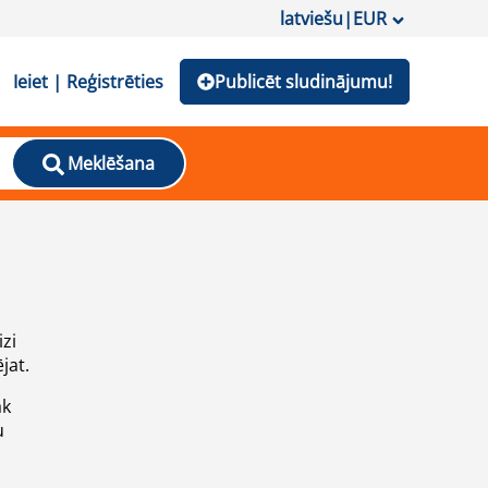
latviešu
|
EUR
Ieiet | Reģistrēties
Publicēt sludinājumu!
Meklēšana
izi
jat.
āk
u