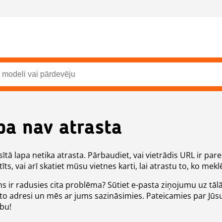
pa nav atrasta
ītā lapa netika atrasta. Pārbaudiet, vai vietrādis URL ir pare
īts, vai arī skatiet mūsu vietnes karti, lai atrastu to, ko meklē
ms ir radusies cita problēma? Sūtiet e-pasta ziņojumu uz tāl
to adresi un mēs ar jums sazināsimies. Pateicamies par Jūs
ību!