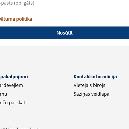
vātuma politika
Nosūtīt
 pakalpojumi
Kontaktinformācija
ārdevējiem
Vietējais birojs
lāmu
Saziņas veidlapa
nču pārskati