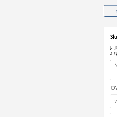
Sl
Ja 
aiz