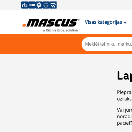
Visas kategorijas
La
Piepras
uzrakst
Vai ju
norādī
paciet