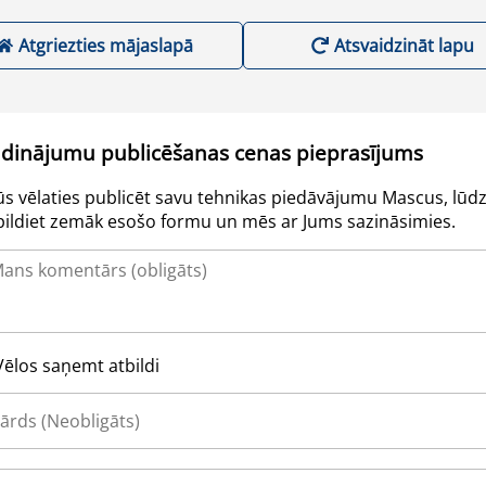
Atgriezties mājaslapā
Atsvaidzināt lapu
udinājumu publicēšanas cenas pieprasījums
Jūs vēlaties publicēt savu tehnikas piedāvājumu Mascus, lūdz
pildiet zemāk esošo formu un mēs ar Jums sazināsimies.
Vēlos saņemt atbildi