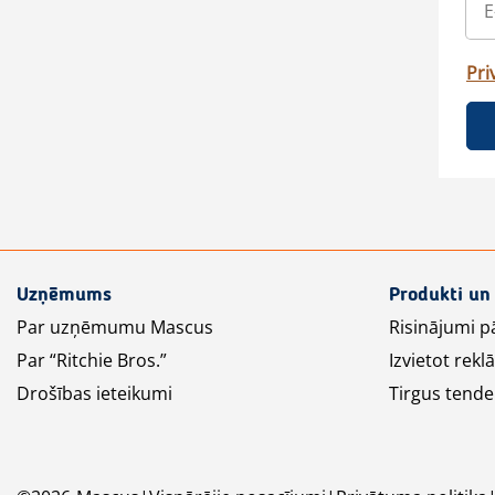
Pri
Uzņēmums
Produkti un
Par uzņēmumu Mascus
Risinājumi p
Par “Ritchie Bros.”
Izvietot rek
Drošības ieteikumi
Tirgus tende