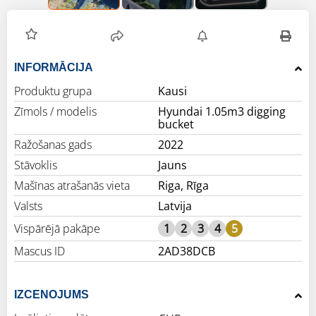
INFORMĀCIJA
Produktu grupa
Kausi
Zīmols / modelis
Hyundai 1.05m3 digging
bucket
Ražošanas gads
2022
Stāvoklis
Jauns
Mašīnas atrašanās vieta
Riga, Rīga
Valsts
Latvija
Vispārējā pakāpe
1
2
3
4
5
Mascus ID
2AD38DCB
IZCENOJUMS