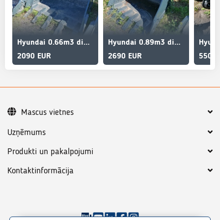
Hyundai 0.66m3 digging bucket HX140
Hyundai 0.89m3 digging bucket
2090 EUR
2690 EUR
550 E
Mascus vietnes
Uzņēmums
Produkti un pakalpojumi
Kontaktinformācija