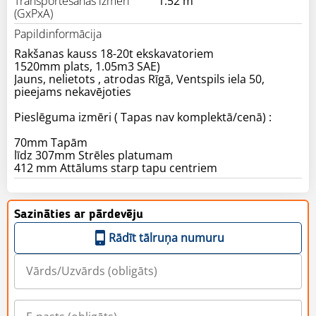
Transportēšanas izmēri
1.52 m
(GxPxA)
Papildinformācija
Rakšanas kauss 18-20t ekskavatoriem
1520mm plats, 1.05m3 SAE)
Jauns, nelietots , atrodas Rīgā, Ventspils iela 50,
pieejams nekavējoties
Pieslēguma izmēri ( Tapas nav komplektā/cenā) :
70mm Tapām
līdz 307mm Strēles platumam
412 mm Attālums starp tapu centriem
Sazināties ar pārdevēju
Rādīt tālruņa numuru