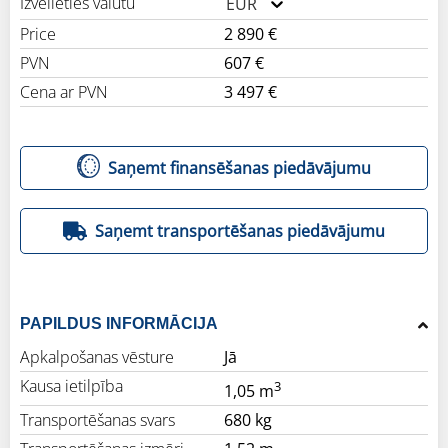
Izvēlieties valūtu
EUR
Price
2 890 €
PVN
607 €
Cena ar PVN
3 497 €
Saņemt finansēšanas piedāvājumu
Saņemt transportēšanas piedāvājumu
PAPILDUS INFORMĀCIJA
Apkalpošanas vēsture
Jā
Kausa ietilpība
3
1,05 m
Transportēšanas svars
680 kg