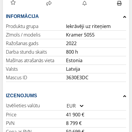
INFORMĀCIJA
Produktu grupa
Iekrāvēji uz riteņiem
Zīmols / modelis
Kramer 5055
Ražošanas gads
2022
Darba stundu skaits
800 h
Mašīnas atrašanās vieta
Estonia
Valsts
Latvija
Mascus ID
3630E3DC
IZCENOJUMS
Izvēlieties valūtu
EUR
Price
41 900 €
PVN
8 799 €
Cena ar PVN
50 699 €