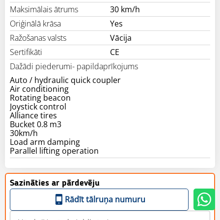
Maksimālais ātrums
30 km/h
Oriģinālā krāsa
Yes
Ražošanas valsts
Vācija
Sertifikāti
CE
Dažādi piederumi- papildaprīkojums
Auto / hydraulic quick coupler
Air conditioning
Rotating beacon
Joystick control
Alliance tires
Bucket 0.8 m3
30km/h
Load arm damping
Parallel lifting operation
Sazināties ar pārdevēju
Rādīt tālruņa numuru