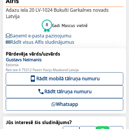
Alfis
Adazu iela 20 LV-1024 Bukulti Garkalnes novads
Latvija
8
Gadi Mascus vietnē
Saņemt e-pasta paziņojumu
Rādīt visus Alfis sludinājumus
Pārdevēja vārds/uzvārds
Gustavs
Neimanis
Estonia
Reti tee 6 75312 Peetri Harju Maakond Latvija
Rādīt mobilā tālruņa numuru
Rādīt tālruņa numuru
Whatsapp
Jūs interesē šis sludinājums?