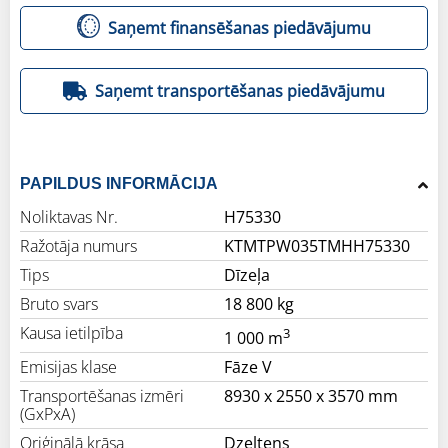
Saņemt finansēšanas piedāvājumu
Saņemt transportēšanas piedāvājumu
PAPILDUS INFORMĀCIJA
Noliktavas Nr.
H75330
Ražotāja numurs
KTMTPW035TMHH75330
Tips
Dīzeļa
Bruto svars
18 800 kg
Kausa ietilpība
3
1 000 m
Emisijas klase
Fāze V
Transportēšanas izmēri
8930 x 2550 x 3570 mm
(GxPxA)
Oriģinālā krāsa
Dzeltens