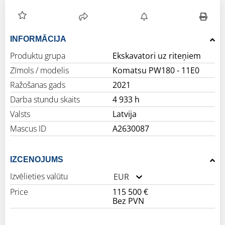
INFORMĀCIJA
Produktu grupa
Ekskavatori uz riteņiem
Zīmols / modelis
Komatsu PW180 - 11E0
Ražošanas gads
2021
Darba stundu skaits
4 933 h
Valsts
Latvija
Mascus ID
A2630087
IZCENOJUMS
Izvēlieties valūtu
EUR
Price
115 500 €
Bez PVN