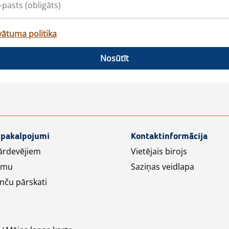
vātuma politika
Nosūtīt
 pakalpojumi
Kontaktinformācija
ārdevējiem
Vietējais birojs
lāmu
Saziņas veidlapa
nču pārskati