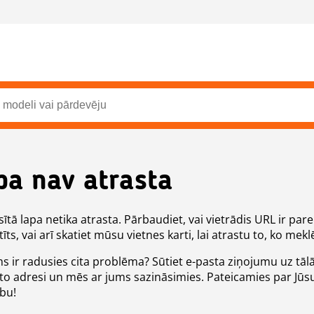
pa nav atrasta
ītā lapa netika atrasta. Pārbaudiet, vai vietrādis URL ir pare
īts, vai arī skatiet mūsu vietnes karti, lai atrastu to, ko meklē
ms ir radusies cita problēma? Sūtiet e-pasta ziņojumu uz tāl
to adresi un mēs ar jums sazināsimies. Pateicamies par Jūs
ību!