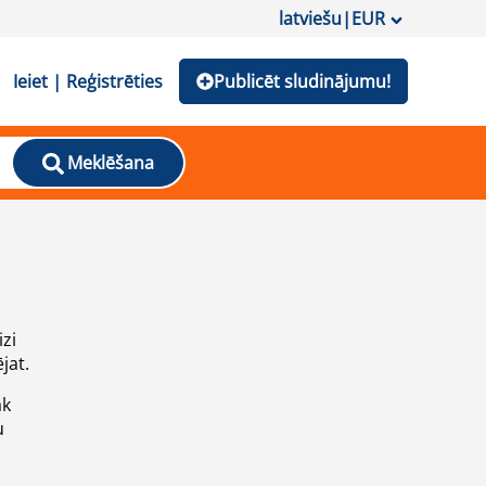
latviešu
|
EUR
Ieiet | Reģistrēties
Publicēt sludinājumu!
Meklēšana
izi
jat.
āk
u