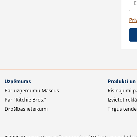
Pri
Uzņēmums
Produkti un
Par uzņēmumu Mascus
Risinājumi p
Par “Ritchie Bros.”
Izvietot rek
Drošības ieteikumi
Tirgus tende