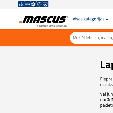
Visas kategorijas
La
Piepras
uzrakst
Vai ju
norādī
paciet