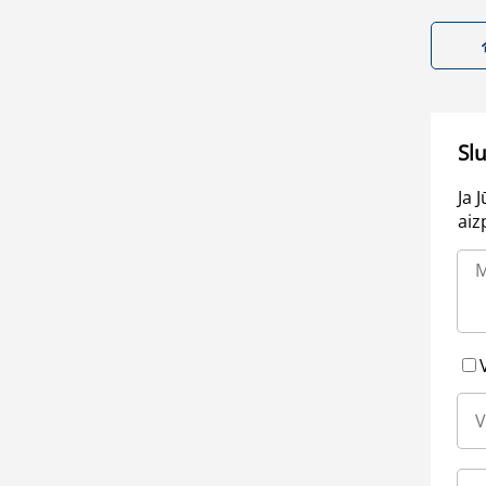
Sl
Ja 
aiz