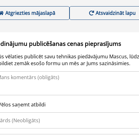
Atgriezties mājaslapā
Atsvaidzināt lapu
udinājumu publicēšanas cenas pieprasījums
Jūs vēlaties publicēt savu tehnikas piedāvājumu Mascus, lūdz
pildiet zemāk esošo formu un mēs ar Jums sazināsimies.
Vēlos saņemt atbildi